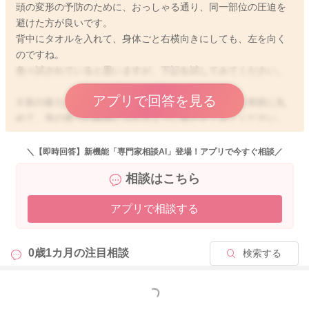
頭の変形の予防のために、おっしゃる通り、同一部位の圧迫を
避けた方が良いです。
背中にタオルを入れて、身体ごと右横向きにしても、左を向く
のですね。
色々試されていると思いますが、下記を試してみてください。
アプリで回答を見る
①首の後ろにハンドタオルぐらいの大きさのタオルを筒状に丸
めて、首の後ろの隙間に入れるように寝かせてみてください。
天井を向くか、左向きでも少し浮いた状態になってくると思い
ます。
＼【即時回答】新機能「専門家相談AI」登場！アプリで今すぐ相談／
相談はこちら
②タミータイム(うつ伏せ寝)の姿勢をとるようにして、見守りま
す。泣いて嫌がるような様子があったら、無理せず元のの上向
アプリで相談する
に戻してあげてください。
少しでも参考になれば幸いです。
0歳1カ月の
注目相談
検索する
よろしくお願いします。
もっと見る