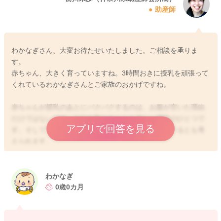
助産師
わかなぎさん、大変お待たせいたしました。ご相談を承りま
す。
赤ちゃん、大きく育っていますね。3時間おきに授乳を頑張って
くれているわかなぎさんとご家族のおかげですね。
赤ちゃんが授乳のあとにパクパクするのは、お腹が空いた理由
だけではないです。お口を動かすことも楽しい運動のひとつで
アプリで回答を見る
す。そしてリズムよく授乳していた余韻を楽しんでいるとも考
えられます。
体重がしっかり増えてきているので、ミルクをこれ以上増やさ
ずに１ヶ月健診を待つことができます。授乳のあとパクパクす
わかなぎ
るのが気になる時には、抱っこして話しかけることもできま
0歳0カ月
す。わかなぎさんやご家族でご負担のないように順番にしてみ
ましょう。または8分と決めずに、ミルクのあとでも母乳をあげ
てもいいですね。