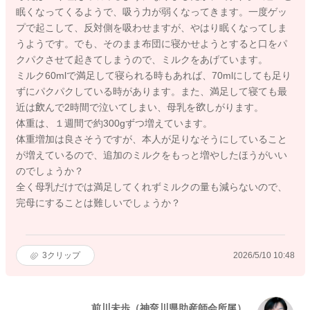
眠くなってくるようで、吸う力が弱くなってきます。一度ゲッ
プで起こして、反対側を吸わせますが、やはり眠くなってしま
うようです。でも、そのまま布団に寝かせようとすると口をパ
クパクさせて起きてしまうので、ミルクをあげています。
ミルク60mlで満足して寝られる時もあれば、70mlにしても足り
ずにパクパクしている時があります。また、満足して寝ても最
近は飲んで2時間で泣いてしまい、母乳を欲しがります。
体重は、１週間で約300gずつ増えています。
体重増加は良さそうですが、本人が足りなそうにしていること
が増えているので、追加のミルクをもっと増やしたほうがいい
のでしょうか？
全く母乳だけでは満足してくれずミルクの量も減らないので、
完母にすることは難しいでしょうか？
3
クリップ
2026/5/10 10:48
前川未歩（神奈川県助産師会所属）