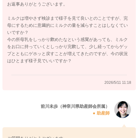
お返事ありがとうございます。
生まれた頃よりは体力はついてきていますが、心地よくなると
ミルクは増やさず検診まで様子を見て良いとのことですが、完
寝ることもある時期です。しっかり母乳飲んだなと思えた時に
母にするために意識的にミルクの量を減らすことはしなくてい
はミルクを残すこともあっていいし、授乳が長くなった時には
いですか？
きり上げることもご検討ください。
今の所母乳をしっかり飲めたなという感覚があっても、ミルク
まだ産後間もない時期です。ご無理のないように、お過ごしく
をお口に持っていくとしっかり完飲して、少し経ってからゲッ
ださい。よろしくお願いします。
プとともにゲホッと戻すことが増えてきたのですが、今の状況
はひとまず様子見でいいですか？
2026/5/11 11:02
2026/5/11 11:18
前川未歩（神奈川県助産師会所属）
助産師