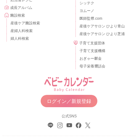
シッテク
成長アルバム
ヨムーノ
施設検索
医師監修.com
産後ケア施設検索
産後ケアサロン ひより青山
産婦人科検索
産後ケアサロン ひより芝浦
婦人科検索
子育て支援団体
子育て支援機構
おぎゃー献金
母子栄養懇話会
ログイン／新規登録
公式SNS