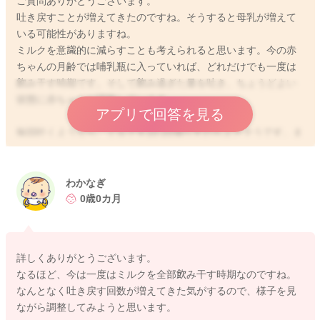
ご質問ありがとうございます。
吐き戻すことが増えてきたのですね。そうすると母乳が増えて
いる可能性がありますね。
ミルクを意識的に減らすことも考えられると思います。今の赤
ちゃんの月齢では哺乳瓶に入っていれば、どれだけでも一度は
飲み干す時期です。そして飲み過ぎた量を吐き、ちょうどよい
状態に赤ちゃんが調整しています。
アプリで回答を見る
毎回吐くようなら、ミルクを10-20減らすのもよさそうです。ま
た母乳の回数が増えると母乳分泌が増加可能性は高まります。
産後の回復が進んでくれば、日中か夜間のどちらかは母乳だけ
で過ごすのも選べるくらい赤ちゃんの体重増加は順調です。
わかなぎ
0歳0カ月
今は乳房も赤ちゃんも変化の時期です。ひとつずつ試し、赤ち
ゃんの様子を確認しながら進めていただけると安心です。生ま
れたときの赤ちゃんの様子なども、産院だとよりわかなぎさん
詳しくありがとうございます。
親子に即した助言が受けられます。それまではひとつだけ変え
なるほど、今は一度はミルクを全部飲み干す時期なのですね。
てみて、１ヶ月健診で改めてご相談をされると、わかなぎさん
なんとなく吐き戻す回数が増えてきた気がするので、様子を見
の母乳育児に近づくと思われます。よろしくお願いします。
ながら調整してみようと思います。