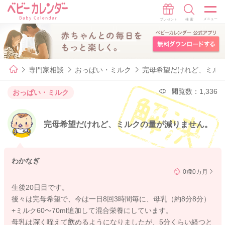
専門家相談
おっぱい・ミルク
完母希望だけれど、ミル
閲覧数：1,336
おっぱい・ミルク
完母希望だけれど、ミルクの量が減りません。
わかなぎ
0歳0カ月
生後20日目です。
後々は完母希望で、今は一日8回3時間毎に、母乳（約8分8分）
+ミルク60〜70ml追加して混合栄養にしています。
母乳は深く咥えて飲めるようになりましたが、5分くらい経つと