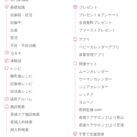
基礎知識
プレゼント
妊娠前・妊活
プレゼント＆アンケート
妊娠中
全員無料プレゼント
出産
ファーストプレゼント
育児
アプリ
不妊・不妊治療
ベビーカレンダーアプリ
Ｑ＆Ａ
体重管理アプリ
体験談
関連サイト
レシピ
ムーンカレンダー
離乳食レシピ
ウーマンカレンダー
妊娠食レシピ
シニアカレンダー
妊活食レシピ
シッテク
成長アルバム
ヨムーノ
施設検索
医師監修.com
産後ケア施設検索
産後ケアサロン ひより青山
産婦人科検索
産後ケアサロン ひより芝浦
婦人科検索
子育て支援団体