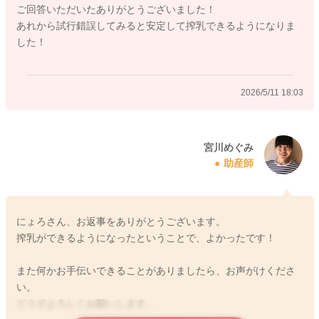
ご回答いただいたありがとうございました！
奥で指同士を合わせることをしてみてください。
あれから試行錯誤してみると安定して搾乳できるようになりま
色々な角度からされるといいですよ。
した！
次の動画も参考になさってみてください。
マッサージとなっていますがこの指の位置で搾乳をしていただ
くのもいいですよ。
2026/5/11 18:03
◆乳輪マッサージ
https://youtu.be/lrPIsEbM-nk?si=LbsEs77EsoqFSNQi
そうするともう少し楽になることはないかなと思いました。
宮川めぐみ
助産師
また搾乳器でうまく絞れないこともあります。
搾乳器のカップとお胸との間に隙間があったり、カップに対し
て乳首が中心にきていないことがあったりはないでしょうか？
にょろさん、お返事をありがとうございます。
正しく搾乳器は組み立てられているでしょうか？
搾乳ができるようになったということで、よかったです！
産院へもご相談いただいて、早めにお胸が楽になるようにして
また何かお手伝いできることがありましたら、お声がけくださ
もらうこと、何かすっきりとしない原因についてご確認いただ
い。
けたらと思います。
どうぞよろしくお願いします。