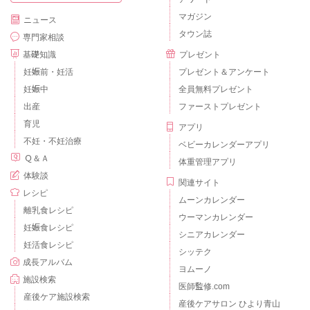
マガジン
ニュース
タウン誌
専門家相談
基礎知識
プレゼント
妊娠前・妊活
プレゼント＆アンケート
妊娠中
全員無料プレゼント
出産
ファーストプレゼント
育児
アプリ
不妊・不妊治療
ベビーカレンダーアプリ
Ｑ＆Ａ
体重管理アプリ
体験談
関連サイト
レシピ
ムーンカレンダー
離乳食レシピ
ウーマンカレンダー
妊娠食レシピ
シニアカレンダー
妊活食レシピ
シッテク
成長アルバム
ヨムーノ
施設検索
医師監修.com
産後ケア施設検索
産後ケアサロン ひより青山