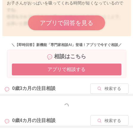
お子さんがおっぱいを吸ってくれる時間が短くなっているので
すね。
拒否をされているように感じられることもあるということで、
アプリで回答を見る
お辛いと思います。
月齢的に遊びのみのようなことが始まっていることもあるのか
なと思いました。
＼【即時回答】新機能「専門家相談AI」登場！アプリで今すぐ相談／
また元々授乳回数が少なめなようでもあったので、分泌が減っ
相談はこちら
てきていることもあるのかなと思いました。
アプリで相談する
実際にお胸の状態を拝見していないこともありますので、はっ
きりとしたことはわからないのですが、吸ってくれる時間が短
くなっている分、ちょこちょこと回数を増やしてあげてみるの
0歳3カ月の
注目相談
検索する
も良いと思います。
そうして少しでも吸ってくれたら、よくよく褒めてみるのもい
いですよ。
もっと見る
また寝ぼけているようなタイミングを狙ってあげてみることで
の反応も見てみてください。
0歳4カ月の
注目相談
検索する
そして床の上でゴロゴロとうつ伏せ遊びをする時間も増やして