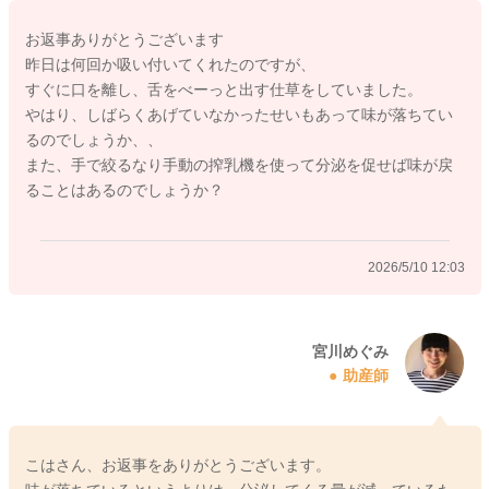
それもあり、より吸い付いてくれないかもしれません。
お返事ありがとうございます
昨日は何回か吸い付いてくれたのですが、
今から左の分泌がどんどん増えてくるということは望みにくい
すぐに口を離し、舌をべーっと出す仕草をしていました。
と思います。
やはり、しばらくあげていなかったせいもあって味が落ちてい
しかしマッサージなどをしていくことで、ほぐれていき、吸い
るのでしょうか、、
付きやすくなってくることはあるかもしれません。
また、手で絞るなり手動の搾乳機を使って分泌を促せば味が戻
そうして少しでも、お子さんが吸い付きやすくなるような状況
ることはあるのでしょうか？
を作ってあげてみてはどうかなと思いました。
そうしてみてのお子さんの反応を見てみてください。
2026/5/10 12:03
どうぞよろしくお願いします。
宮川めぐみ
2026/5/10 8:19
助産師
こはさん、お返事をありがとうございます。