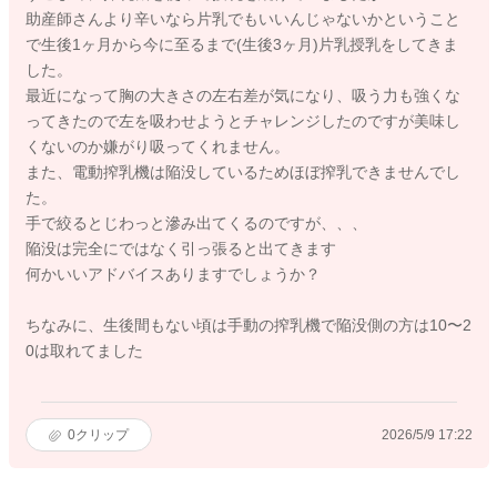
助産師さんより辛いなら片乳でもいいんじゃないかということ
で生後1ヶ月から今に至るまで(生後3ヶ月)片乳授乳をしてきま
した。
最近になって胸の大きさの左右差が気になり、吸う力も強くな
ってきたので左を吸わせようとチャレンジしたのですが美味し
くないのか嫌がり吸ってくれません。
また、電動搾乳機は陥没しているためほぼ搾乳できませんでし
た。
手で絞るとじわっと滲み出てくるのですが、、、
陥没は完全にではなく引っ張ると出てきます
何かいいアドバイスありますでしょうか？
ちなみに、生後間もない頃は手動の搾乳機で陥没側の方は10〜2
0は取れてました
0
クリップ
2026/5/9 17:22