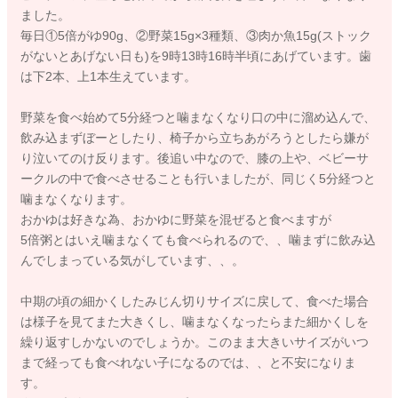
ました。
毎日①5倍がゆ90g、②野菜15g×3種類、③肉か魚15g(ストック
がないとあげない日も)を9時13時16時半頃にあげています。歯
は下2本、上1本生えています。
野菜を食べ始めて5分経つと噛まなくなり口の中に溜め込んで、
飲み込まずぼーとしたり、椅子から立ちあがろうとしたら嫌が
り泣いてのけ反ります。後追い中なので、膝の上や、ベビーサ
ークルの中で食べさせることも行いましたが、同じく5分経つと
噛まなくなります。
おかゆは好きな為、おかゆに野菜を混ぜると食べますが
5倍粥とはいえ噛まなくても食べられるので、、噛まずに飲み込
んでしまっている気がしています、、。
中期の頃の細かくしたみじん切りサイズに戻して、食べた場合
は様子を見てまた大きくし、噛まなくなったらまた細かくしを
繰り返すしかないのでしょうか。このまま大きいサイズがいつ
まで経っても食べれない子になるのでは、、と不安になりま
す。