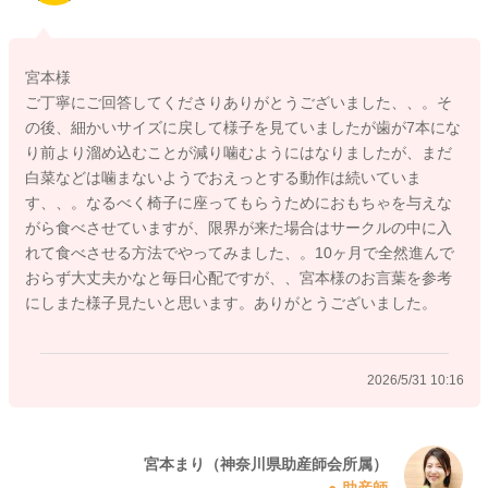
いままで順調に進んでいた離乳食ではありますが、今回のよう
に食事の形態がサイズアップしたり、食べる環境が変わること
も食事への変化が現れる一因のようにも思います。
宮本様
ご丁寧にご回答してくださりありがとうございました、、。そ
いまできることとしましては、噛まずに飲み込んでしまって
の後、細かいサイズに戻して様子を見ていましたが歯が7本にな
も、もぐもぐしようね、かみかみしようねと声をかけること。
り前より溜め込むことが減り噛むようにはなりましたが、まだ
あとは、噛んで食べている大人の様子を見せること。食卓を共
白菜などは噛まないようでおえっとする動作は続いていま
にし、大人も子どもも皆で食事の時間を過ごすことで、そこか
す、、。なるべく椅子に座ってもらうためにおもちゃを与えな
ら学んでいくことは多いにあると思います。
がら食べさせていますが、限界が来た場合はサークルの中に入
れて食べさせる方法でやってみました、。10ヶ月で全然進んで
とはいえまだ0歳さんですから、いますぐに噛んで飲めるように
おらず大丈夫かなと毎日心配ですが、、宮本様のお言葉を参考
なるのかというとそういうわけでもありません。
にしまた様子見たいと思います。ありがとうございました。
歯の生えそろいにもよりますが、離乳食完了の時期、一般的に1
歳半頃～2歳くらいまでは、なかなか噛むことが現実問題難しい
場合もよくあるように感じます。
2026/5/31 10:16
ですのでこの時期のお子さんの便には、にんじんやコーンなど
カラフルなものが混ざって出てくるなんてこともよくありま
す。
おかずを噛まずに飲み込むことでご心配が募るようでしたら、
宮本まり（神奈川県助産師会所属）
助産師
おかずだけは前の形態に一段階戻してあげて、ごはんだけはい