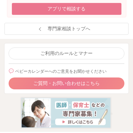
泣いてまで食事を続けるかは疑問が残るところではあります
が、泣いて嫌がるならおしまい、ごちそうさまにするとして、
アプリで相談する
食事の環境は一貫して整えられたほうがおすすめかなと思いま
した。
専門家相談トップへ
よかったら参考になさってみてくださいね。
よろしくお願いいたします。
ご利用のルールとマナー
2026/5/11 19:35
ベビーカレンダーへのご意見をお聞かせください
ご質問・お問い合わせはこちら