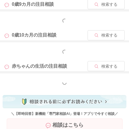
向き合う元気がないときにはお子さんが食べるものだけ(野菜以
0歳9カ月の
注目相談
検索する
外でも、柔らかいものだけでも)を食卓に並べる日があってもよ
いのではとも思います。
もっと見る
離乳食は、今まで母乳やミルクだけで過ごしてきた赤ちゃん
が、それ以外のものを口にして、色々な味や食材に慣れる時期
0歳10カ月の
注目相談
検索する
でもあります。ららさんにとっても、お子さんにとっても無理
のないところで進めていけるといいですね。
いまは色々ご不安でも、歯が生えそろって、意思の疎通がいま
もっと見る
よりうんとできるようになる頃には、いまよりも食べられるレ
パートリーも増えてくることと思います。
赤ちゃんの生活の
注目相談
検索する
健診などで成長面での問題等の指摘がないようでしたら、ゆっ
くり焦らず、いまはお子さんが食べられるもので進めていかれ
もっと見る
ることをおすすめいたします。
また、食事をベビーサークル内であげることは色々な考え方が
ありますが、ららさんの座らせて食事をする習慣をつけたい、
また姿勢へ懸念も書いてくださっておりますので、それらを考
＼【即時回答】新機能「専門家相談AI」登場！アプリで今すぐ相談／
えますと、やはりベビーサークルの中で食事をすることは避け
られたほうがよいのではと考えます。
相談はこちら