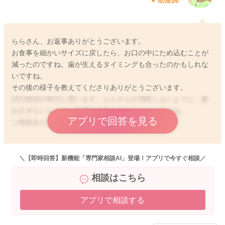
まの硬さで続けてみるという方法もありますね。
一進一退の離乳食なので、そのときのお子さんのご様子にあわ
せて、ときには前のサイズに戻してみることもご検討いただけ
ららさん、お返事ありがとうございます。
ればと思います。
お食事を細かいサイズに戻したら、お口の中にため込むことが
減ったのですね。歯が生えるタイミングも合ったのかもしれな
また、お子さんの好みにもよりますが、冷凍したもの、レンチ
いですね。
ンしたものは食べないけれど作りたてなら食べるとか、手作り
その後の様子を教えてくださりありがとうございます。
を食べずに市販のベビーフードなら食べる(ずっとではないと思
試行錯誤の毎日と思います。ららさんが消耗しないように、疲
いますが、一時期に限ってなど)とか、同じお子さんの中でもそ
れすぎないように、無理せず向き合えるといいですね。
のときそのときのお子さんのブーム、好き好きがあるようにも
アプリで回答を見る
ご相談ありがとうございました。
思います。
嫌いなものがあっても、いまの味付けに飽きたとしても、これ
からじゅうぶん変わってくることはありますので、ある程度は
＼【即時回答】新機能「専門家相談AI」登場！アプリで今すぐ相談／
そういう時期なんだなと受け止めることも必要かもしれないで
2026/6/3 13:42
すね。
相談はこちら
嫌いなものがあるからそれを出さないのではなく、ららさんに
アプリで相談する
余裕があって向き合えるときはチャレンジして食べてみてもよ
いですし、出しても食べないだろうし、今日は食べようよ、と