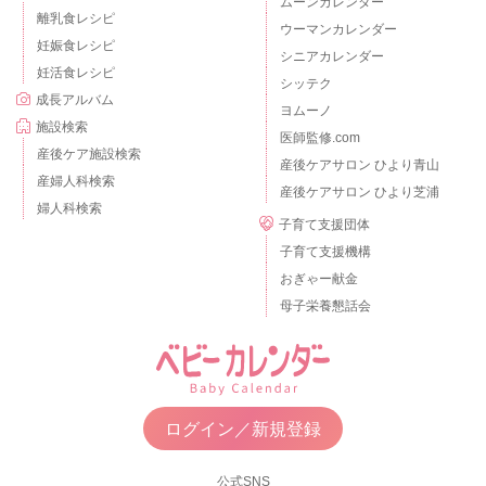
ムーンカレンダー
離乳食レシピ
ウーマンカレンダー
妊娠食レシピ
シニアカレンダー
妊活食レシピ
シッテク
成長アルバム
ヨムーノ
施設検索
医師監修.com
産後ケア施設検索
産後ケアサロン ひより青山
産婦人科検索
産後ケアサロン ひより芝浦
婦人科検索
子育て支援団体
子育て支援機構
おぎゃー献金
母子栄養懇話会
ログイン／新規登録
公式SNS