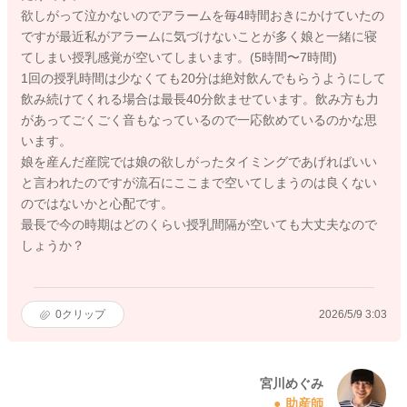
欲しがって泣かないのでアラームを毎4時間おきにかけていたの
ですが最近私がアラームに気づけないことが多く娘と一緒に寝
てしまい授乳感覚が空いてしまいます。(5時間〜7時間)
1回の授乳時間は少なくても20分は絶対飲んでもらうようにして
飲み続けてくれる場合は最長40分飲ませています。飲み方も力
があってごくごく音もなっているので一応飲めているのかな思
います。
娘を産んだ産院では娘の欲しがったタイミングであげればいい
と言われたのですが流石にここまで空いてしまうのは良くない
のではないかと心配です。
最長で今の時期はどのくらい授乳間隔が空いても大丈夫なので
しょうか？
0
クリップ
2026/5/9 3:03
宮川めぐみ
助産師