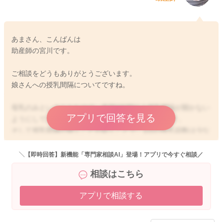
あまさん、こんばんは
助産師の宮川です。
ご相談をどうもありがとうございます。
娘さんへの授乳間隔についてですね。
母乳のみということなので、夜間6時間以上授乳間隔が開かない
アプリで回答を見る
ようにしていただく方が、分泌維持に良いと思います。
そして授乳間隔が開くことが続くことで、1日の授乳回数は少な
くなり、トータルの哺乳量も減ってしまうことが出てきますの
で、体重増加にも影響が出てくるようになります。
＼【即時回答】新機能「専門家相談AI」登場！アプリで今すぐ相談／
なので日中は、引き続き今ぐらいの間隔であげていただき、夜
相談はこちら
間6時間以上は開かないように気をつけていただけるといいと思
いますよ。
アプリで相談する
そうして哺乳量が確保できるようになさってみてください。
どうぞよろしくお願いします。