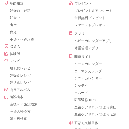
基礎知識
プレゼント
妊娠前・妊活
プレゼント＆アンケート
妊娠中
全員無料プレゼント
出産
ファーストプレゼント
育児
アプリ
不妊・不妊治療
ベビーカレンダーアプリ
Ｑ＆Ａ
体重管理アプリ
体験談
関連サイト
レシピ
ムーンカレンダー
離乳食レシピ
ウーマンカレンダー
妊娠食レシピ
シニアカレンダー
妊活食レシピ
シッテク
成長アルバム
ヨムーノ
施設検索
医師監修.com
産後ケア施設検索
産後ケアサロン ひより青山
産婦人科検索
産後ケアサロン ひより芝浦
婦人科検索
子育て支援団体