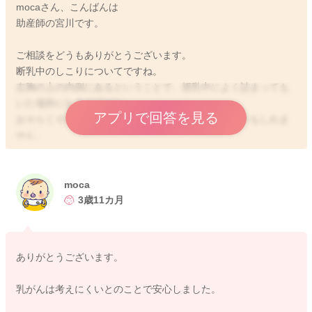
mocaさん、こんばんは
助産師の宮川です。
ご相談をどうもありがとうございます。
断乳中のしこりについてですね。
左胸の上の内側にあるということで、授乳中によく詰まっても
いた場所になるのですね。
アプリで回答を見る
おそらくそれだけ腺が細かったりすることもあるのかもしれま
せん。
ケアを続けて受けておられた、なかったものであるならば乳が
んのしこりということは考えにくいかと思います。
乳がんによりしこりであれば、ケアを受けても消えるものでは
moca
ありません。
3歳11カ月
特に赤くなっていたり、お熱が出る、痛みが強まるなどなけれ
ば乳腺炎を起こしているわけではないと思います。
ありがとうございます。
また来週ケアを受けに行かれるということなので、その際にお
乳がんは考えにくいとのことで安心しました。
胸の状態を見てもらっていただくといいと思いますよ。