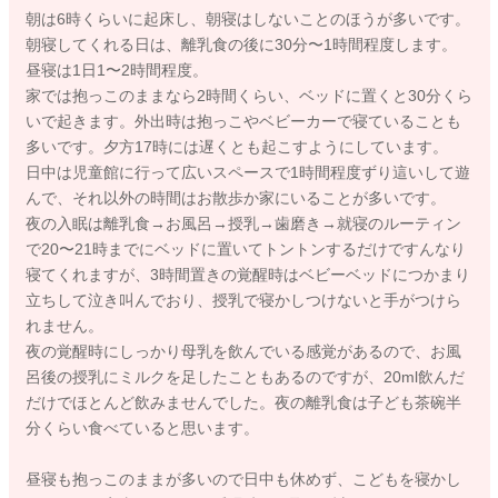
朝は6時くらいに起床し、朝寝はしないことのほうが多いです。
朝寝してくれる日は、離乳食の後に30分〜1時間程度します。
昼寝は1日1〜2時間程度。
家では抱っこのままなら2時間くらい、ベッドに置くと30分くら
いで起きます。外出時は抱っこやベビーカーで寝ていることも
多いです。夕方17時には遅くとも起こすようにしています。
日中は児童館に行って広いスペースで1時間程度ずり這いして遊
んで、それ以外の時間はお散歩か家にいることが多いです。
夜の入眠は離乳食→お風呂→授乳→歯磨き→就寝のルーティン
で20〜21時までにベッドに置いてトントンするだけですんなり
寝てくれますが、3時間置きの覚醒時はベビーベッドにつかまり
立ちして泣き叫んでおり、授乳で寝かしつけないと手がつけら
れません。
夜の覚醒時にしっかり母乳を飲んでいる感覚があるので、お風
呂後の授乳にミルクを足したこともあるのですが、20ml飲んだ
だけでほとんど飲みませんでした。夜の離乳食は子ども茶碗半
分くらい食べていると思います。
昼寝も抱っこのままが多いので日中も休めず、こどもを寝かし