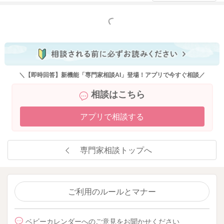
浅そうなら時間を短めにするなど、少しずつ変えていく方法が
よいかと思います。
もっと見る
今時期は、確かに睡眠が不安定になりやすい時期ですが、発達
が落ち着くとまた自然に眠れるようになるお子さんも多いです
よ。
＼【即時回答】新機能「専門家相談AI」登場！アプリで今すぐ相談／
ママさん自身の睡眠不足もかなり心配ですので、家事を最低限
相談はこちら
にする日を作ったり、お子さんの昼寝中は一緒に横になる寝て
おくなど、休息も大事にしてくださいね。
アプリで相談する
専門家相談トップへ
2026/5/9 21:56
ご利用のルールとマナー
ベビーカレンダーへのご意見をお聞かせください