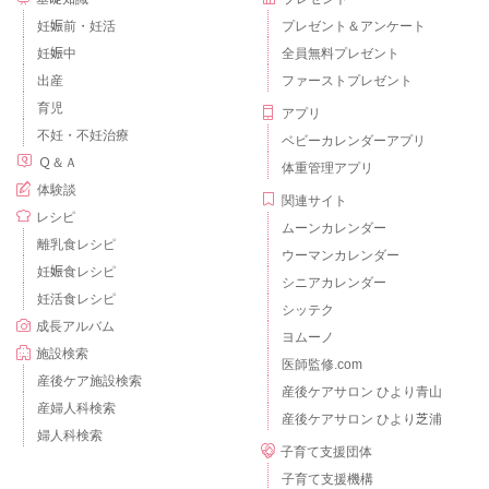
妊娠前・妊活
プレゼント＆アンケート
妊娠中
全員無料プレゼント
出産
ファーストプレゼント
育児
アプリ
不妊・不妊治療
ベビーカレンダーアプリ
Ｑ＆Ａ
体重管理アプリ
体験談
関連サイト
レシピ
ムーンカレンダー
離乳食レシピ
ウーマンカレンダー
妊娠食レシピ
シニアカレンダー
妊活食レシピ
シッテク
成長アルバム
ヨムーノ
施設検索
医師監修.com
産後ケア施設検索
産後ケアサロン ひより青山
産婦人科検索
産後ケアサロン ひより芝浦
婦人科検索
子育て支援団体
子育て支援機構