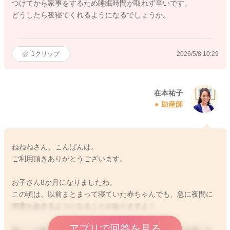
つけてから家事をするため睡眠時間が取れず辛いです。
どうしたら夜寝てくれるようになるでしょうか。
1
クリップ
2026/5/8 10:29
在本祐子
助産師
ねねねさん、こんばんは。
ご利用頂きありがとうございます。
お子さん8か月になりましたね。
この頃は、以前まとまって寝ていた赤ちゃんでも、急に夜間に
何度も起きるようになることがありますよ！
アプリで回答を見る
特にこの時期は、ずり這い、つかまり立ちなど発達が活発にな