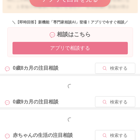
り、人見知りや後追いが強くなるなど、生活自体に刺激が増え
ます。それにより脳内の興奮も生じやすく、睡眠のリズムが変
化すると考えられます。
＼【即時回答】新機能「専門家相談AI」登場！アプリで今すぐ相談／
睡眠退行と呼ばれるようなこともありますが、日中の活発さゆ
相談はこちら
えですから、退行ではなく、進行性の変化＝成長！と捉えてく
ださるとよいです。
アプリで相談する
現在のご様子を見る限り、日中しっかり活動できていますし、
寝る前のルーティンが整っていたり、トントンで入眠できてい
0歳8カ月の
注目相談
検索する
るので、とても頑張って整えられている印象です！
素晴らしいです👍
もっと見る
また、夜間覚醒時に毎回授乳で再入眠していると、起きた＝授
乳で寝るという流れが習慣になりやすいのも事実ではあります
0歳9カ月の
注目相談
検索する
が、まだまだ授乳で寝かしつけをすることは自然な時期ですか
ら心配し過ぎる必要はありません。
もっと見る
現実的には、急に授乳をやめると親子ともに負担が大きいの
で、まずは最初の1回だけトントンや抱っこで様子を見てみた
赤ちゃんの生活の
注目相談
検索する
り、完全に泣き切る前に落ち着かせる、授乳しても少し飲みが