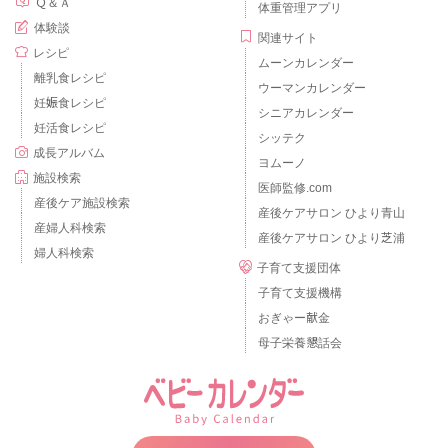
Ｑ＆Ａ
体重管理アプリ
体験談
関連サイト
レシピ
ムーンカレンダー
離乳食レシピ
ウーマンカレンダー
妊娠食レシピ
シニアカレンダー
妊活食レシピ
シッテク
成長アルバム
ヨムーノ
施設検索
医師監修.com
産後ケア施設検索
産後ケアサロン ひより青山
産婦人科検索
産後ケアサロン ひより芝浦
婦人科検索
子育て支援団体
子育て支援機構
おぎゃー献金
母子栄養懇話会