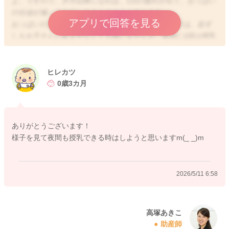
よ。ですので、夕方以降になれば、1日の疲れが出て、おっぱい
の分泌が減ってきてしまうことはよくあります。
アプリで回答を見る
おっぱいの分泌が安定すると言われる、生後半年までは、必ず
しもお子さんに飲ませなくても構いませんが、夜間に1回は授乳
または搾乳をなさっていただく方が安心と思います。間隔はま
ちまちでも問題はないですが、夜中ずっとおっぱいに刺激がな
いと、分泌が低下してしまうことはあると思いますよ。
ヒレカツ
0歳3カ月
2026/5/11 5:43
ありがとうございます！
様子を見て夜間も授乳できる時はしようと思いますm(_ _)m
2026/5/11 6:58
高塚あきこ
助産師