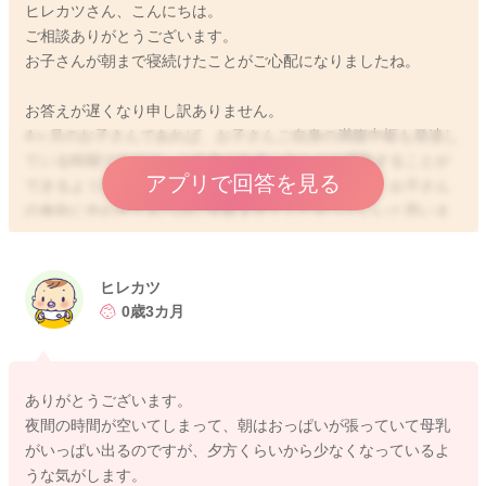
ヒレカツさん、こんにちは。
ご相談ありがとうございます。
お子さんが朝まで寝続けたことがご心配になりましたね。
お答えが遅くなり申し訳ありません。
4ヶ月のお子さんであれば、お子さんご自身の満腹中枢も発達し
ている時期ですので、ご自身の欲求に合わせて摂取することが
アプリで回答を見る
できるようになっています。ですので、基本的には、お子さん
の食欲に合わせておっぱいを飲ませてくださっていいと思いま
すよ。
おっぱいの吸収率は、お子さんによって異なるので、必ずしも
目安量が飲めていなくても、体重増加が順調で、お子さんのお
ヒレカツ
しっこがしっかり出ているのでしたら、お子さんなりの哺乳量
0歳3カ月
は足りているとお考えいただいていいように思います。
夜中にまとまって寝るようになれば、授乳回数が減ることにな
ると思うのですが、回数を減らすことで、哺乳量が減り、体重
ありがとうございます。
増加やおしっこの回数が減ってきてしまうか、しばらくみてい
夜間の時間が空いてしまって、朝はおっぱいが張っていて母乳
ってくださいね。もし、体重増加が緩やかになったり、おしっ
がいっぱい出るのですが、夕方くらいから少なくなっているよ
こが少ないようであれば、夜間1回だけ起こして飲ませるなどを
うな気がします。
ご検討いただく必要もあるかもしれませんが、体重増加も順調