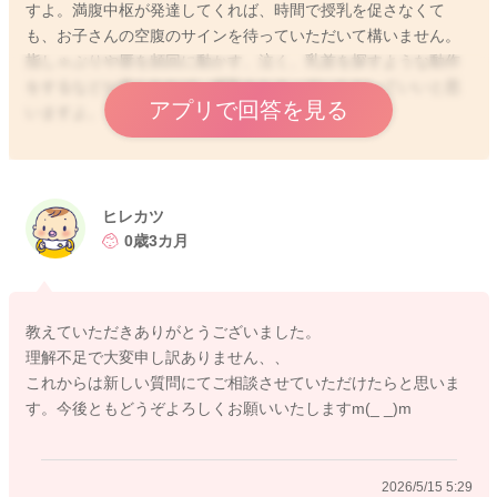
すよ。満腹中枢が発達してくれば、時間で授乳を促さなくて
も、お子さんの空腹のサインを待っていただいて構いません。
指しゃぶりや唇を頻回に動かす、泣く、乳首を探すような動作
をするなどが見られれば、授乳をなさっていただいていいと思
アプリで回答を見る
いますよ。
また、大変恐縮ですが、ベビーカレンダー事務局から、以下の
ような連絡を受けておりますので、お手間をおかけして申し訳
ヒレカツ
ありませんが、下記をお読みいただき、ご理解いただけますと
0歳3カ月
幸いです。
【新しい内容のご相談に関して】
教えていただきありがとうございました。
こんにちは、ベビーカレンダー事務局です。
理解不足で大変申し訳ありません、、
いつもベビーカレンダーの専門家相談コーナーをご利用くださ
これからは新しい質問にてご相談させていただけたらと思いま
り、ありがとうございます。
す。今後ともどうぞよろしくお願いいたしますm(_ _)m
大変恐縮ではございますが、新しい内容のご相談に関しまして
は、相談検索の精度向上の為、「回答に対する返信」ではな
2026/5/15 5:29
く、新たにご相談内容を投稿していただけますと幸いです。