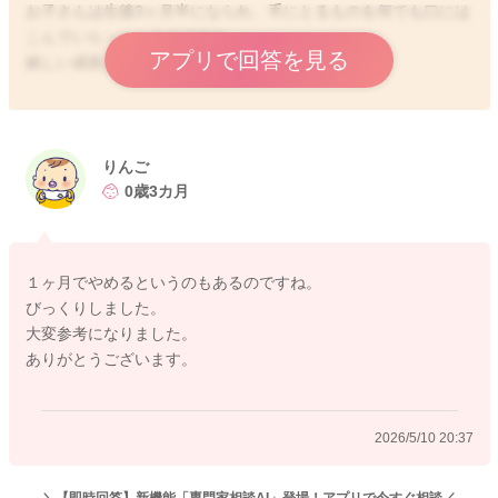
お子さんは生後3ヶ月半になられ、手にとるものを何でも口には
こんでいらっしゃるのですね。
アプリで回答を見る
嬉しい成長がみられますね。
おっしゃるように手をはじめ何でも口に入れるようになると、
果たして哺乳瓶だけ消毒する意味は･･･と不思議に思われる場面
も出てくることとお察しいたします。
りんご
0歳3カ月
それぞれの産院の退院指導やご家庭の考え方にもよるところが
あり一概には言い切れないのですが、消毒をしたほうが安心で
きるようでしたらすることをおすすめしております。
１ヶ月でやめるというのもあるのですね。
赤ちゃんの口に入りうる全ての菌を消毒することは難しいです
びっくりしました。
が、せめて直接口にする哺乳瓶くらいは安心したいという親御
大変参考になりました。
さんの考え方もあるからです。
ありがとうございます。
ですが、書いてくださったように生後3ヶ月頃を迎えられます
と、赤ちゃんの日常の様子をみて、もううちの子にとっては哺
2026/5/10 20:37
乳瓶の消毒は不要だなというお考えになり、哺乳瓶の消毒はお
やめになるご家庭も多々あります。なかには、1ヶ月健診を機に
消毒は卒業するという考え方もあります。