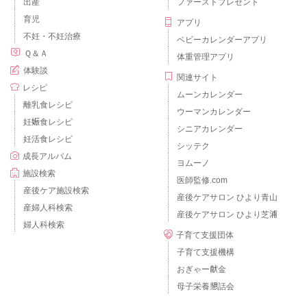
出産
ファーストプレゼント
育児
アプリ
不妊・不妊治療
ベビーカレンダーアプリ
Ｑ＆Ａ
体重管理アプリ
体験談
関連サイト
レシピ
ムーンカレンダー
離乳食レシピ
ウーマンカレンダー
妊娠食レシピ
シニアカレンダー
妊活食レシピ
シッテク
成長アルバム
ヨムーノ
施設検索
医師監修.com
産後ケア施設検索
産後ケアサロン ひより青山
産婦人科検索
産後ケアサロン ひより芝浦
婦人科検索
子育て支援団体
子育て支援機構
おぎゃー献金
母子栄養懇話会