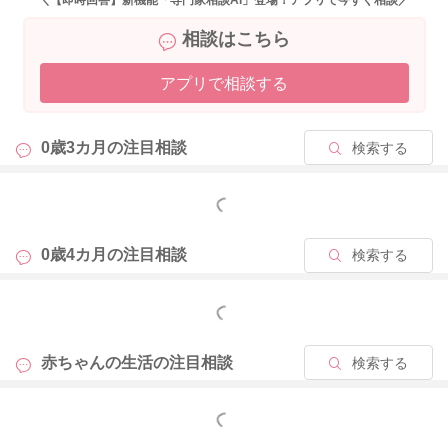
＼【即時回答】新機能「専門家相談AI」登場！アプリで今すぐ相談／
また、季節によって特に消毒をしたほうがよい季節ということ
相談はこちら
は特別ないと考えますが、ご家庭の環境によってはその限りで
はありません。
アプリで相談する
哺乳瓶を消毒するというよりは、赤ちゃんのまわりの環境を清
潔に保つという観点でよいのかなとも思いますが、一例として
お聞きいただけますと幸いです。
0歳3カ月の
注目相談
検索する
よかったら参考になさってみてくださいね。
もっと見る
よろしくお願いいたします。
0歳4カ月の
注目相談
検索する
2026/5/10 19:31
もっと見る
赤ちゃんの生活の
注目相談
検索する
もっと見る