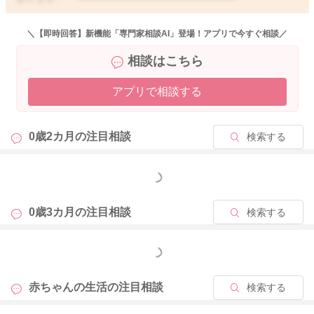
それで出てくれているので問題はないと思いますよ。
＼【即時回答】新機能「専門家相談AI」登場！アプリで今すぐ相談／
成長に伴い、お腹の中の環境も変わることがあります。
相談はこちら
また母乳を飲んでいるということなので、めめさんのお食事に
よっても影響を受けることがありますよ。
アプリで相談する
めめさんのお腹の動きが良くなるようなものを召し上がるよう
にされることで、お子さんのうんちの出方も変わることがあり
ます。
0歳2カ月の
注目相談
検索する
そして詳しい状況はわからないのですが、飲み過ぎていて、便
秘気味になっていることもないかなと思いました。
もっと見る
体重の増え具合を見てみていただき、状況により授乳の進め方
を調整していただけたらと思います。
0歳3カ月の
注目相談
検索する
日増40g以上あるようでしたら、調整をされてみてください。
もっと見る
よかったら参考になさってみてください。
どうぞよろしくお願いします。
赤ちゃんの生活の
注目相談
検索する