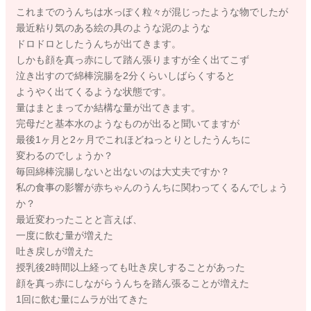
これまでのうんちは水っぽく粒々が混じったような物でしたが
最近粘り気のある絵の具のような泥のような
ドロドロとしたうんちが出てきます。
しかも顔を真っ赤にして踏ん張りますが全く出てこず
泣き出すので綿棒浣腸を2分くらいしばらくすると
ようやく出てくるような状態です。
量はまとまってか結構な量が出てきます。
完母だと基本水のようなものが出ると聞いてますが
最後1ヶ月と2ヶ月でこれほどねっとりとしたうんちに
変わるのでしょうか？
毎回綿棒浣腸しないと出ないのは大丈夫ですか？
私の食事の影響が赤ちゃんのうんちに関わってくるんでしょう
か？
最近変わったことと言えば、
一度に飲む量が増えた
吐き戻しが増えた
授乳後2時間以上経っても吐き戻しすることがあった
顔を真っ赤にしながらうんちを踏ん張ることが増えた
1回に飲む量にムラが出てきた