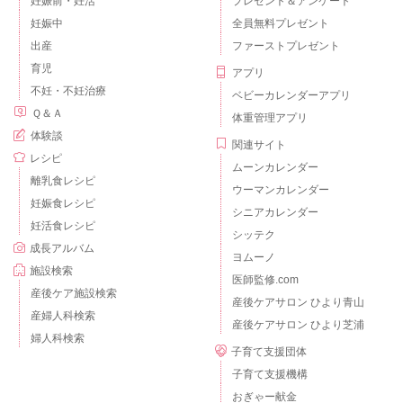
妊娠前・妊活
プレゼント＆アンケート
妊娠中
全員無料プレゼント
出産
ファーストプレゼント
育児
アプリ
不妊・不妊治療
ベビーカレンダーアプリ
Ｑ＆Ａ
体重管理アプリ
体験談
関連サイト
レシピ
ムーンカレンダー
離乳食レシピ
ウーマンカレンダー
妊娠食レシピ
シニアカレンダー
妊活食レシピ
シッテク
成長アルバム
ヨムーノ
施設検索
医師監修.com
産後ケア施設検索
産後ケアサロン ひより青山
産婦人科検索
産後ケアサロン ひより芝浦
婦人科検索
子育て支援団体
子育て支援機構
おぎゃー献金