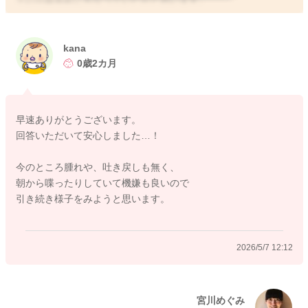
ぶつけて驚いていたかと思うのですが、その後繰り返し3回以上
吐き戻しをしていたり、ぐったりする、飲みや機嫌が悪くなる
kana
ということもなく、ぶつけたあたりが腫れてくるようなことも
0歳2カ月
なかったら、様子を見ていただいていいと思いますよ。
もしご心配な様子がありましたら、かかりつけの先生へもご相
早速ありがとうございます。
談なさってみてください。
回答いただいて安心しました…！
どうぞよろしくお願いします。
今のところ腫れや、吐き戻しも無く、
朝から喋ったりしていて機嫌も良いので
引き続き様子をみようと思います。
2026/5/7 8:59
2026/5/7 12:12
宮川めぐみ