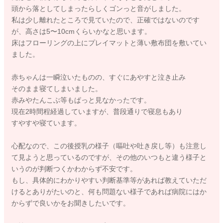
頭から落としてしまったらしくゴンっと音がしました。
私は少し離れたところで見ていたので、正確ではないのです
が、高さは5〜10cmくらいかなと思います。
床はフローリングの上にプレイマットと薄い敷布団を敷いてい
ました。
赤ちゃんは一瞬泣いたものの、すぐにあやすと泣き止み
そのまま寝てしまいました。
赤みやたんこぶ等もぱっと見なかったです。
現在2時間程経過していますが、普段通りで寝息もあり
すやすや寝ています。
心配なので、この後授乳の様子（嘔吐や吐き戻し等）も注意し
て見ようと思っているのですが、その他のいつもと違う様子と
いうのが判断つくかわからず不安です。
もし、具体的にわかりやすい判断基準等があれば教えていただ
けるとありがたいのと、何も問題ない様子であれば病院にはか
からずで良いかをお聞きしたいです。