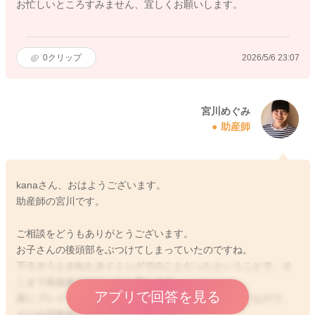
お忙しいところすみません、宜しくお願いします。
0
クリップ
2026/5/6 23:07
宮川めぐみ
助産師
kanaさん、おはようございます。
助産師の宮川です。
ご相談をどうもありがとうございます。
お子さんの後頭部をぶつけてしまっていたのですね。
下ろそうとされたタイミングでのことだったということで、そ
こまで高低差もなかったと思います。
アプリで回答を見る
床にプレイマット、敷布団も敷かれていたということなので、
その分緩衝材にもなっていたかと思います。