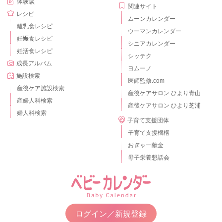
体験談
関連サイト
レシピ
ムーンカレンダー
離乳食レシピ
ウーマンカレンダー
妊娠食レシピ
シニアカレンダー
妊活食レシピ
シッテク
成長アルバム
ヨムーノ
施設検索
医師監修.com
産後ケア施設検索
産後ケアサロン ひより青山
産婦人科検索
産後ケアサロン ひより芝浦
婦人科検索
子育て支援団体
子育て支援機構
おぎゃー献金
母子栄養懇話会
ログイン／新規登録