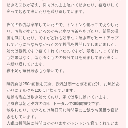
起きる回数が増え、仰向けのまま泣いて起きたり、寝返りして
座って起きて泣いたりを繰り返しています。
夜間の授乳は卒業していたので、トントンや抱っこであやした
り、お腹がすいているのかもと水やお茶をあげたり、部屋の温
度を気にしたり、ですがどれも効果なく泣き声がヒートアップ
してどうにもならなかったので授乳を再開してしまいました。
始めは授乳ですぐ寝てくれていたのですが、最近になってそれ
も効果はなく、落ち着くものの数分で目を覚ましてまた泣く…
を繰り返しています。
寝不足が毎日続きもう辛いです。
離乳食は250g前後を完食、授乳は朝一と寝る前だけ、お風呂あ
がりにミルクを120ほど飲んでいます。
運動も現在は歩き始めており、家では常に動いています。
お昼寝は朝と夕方の2回、トータルで3時間前後です。
散歩したり、できるだけ毎日同じ時間帯にご飯やお風呂や寝起
きをしています。
入眠は授乳後に時間はかかりますがトントンで寝てくれていま