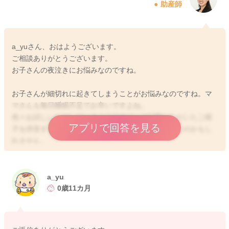
助産師
a_yuさん、おはようございます。
ご相談ありがとうございます。
お子さんの夜泣きにお悩みなのですね。
お子さんが細切れに起きてしまうことがお悩みなのですね。マ
マさんも毎日睡眠不足でお辛いですよね。
色々お試しいただいているようですが、ご記載いただいたご様
アプリで回答を見る
子を拝見する限りですと、もしかするとお昼寝が多いのかもし
れません。
11ヶ月のお子さんということですと、もうすぐ1歳、乳児期から
幼児期になりますね。1歳代のお子さんの場合、まだお昼寝が必
要な場合が多いのですが、お子さんによってはかなり体力がつ
a_yu
いてくることもあります。
0歳11カ月
お昼寝が必要かどうかは個人差が大きいですが、お子さんの夜
の寝つきに影響がある場合には、お昼寝はなしにしていただく
か、短くしていただく方がいいと思います。最初からお昼寝を