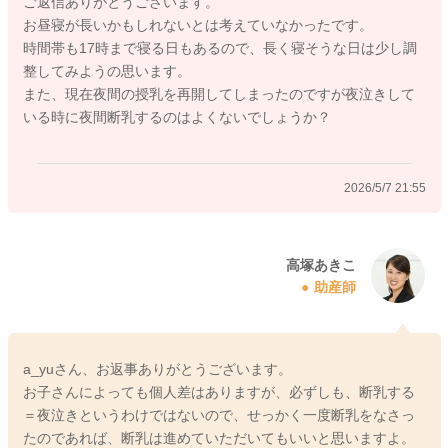
ご返信ありがとうございます。
なしにしなくても、3時間弱寝ているところを、30分程度で起こ
お昼寝が長いかもしれないとは考えていなかったです。
すなど、次第に短くしていって、最終的になくしていかれるよ
時間帯も17時まで寝る日もあるので、長く寝そうな日は少し調
うにするといいかもしれませんね。確かに、お昼寝が足りてい
整してみようの思います。
ないと、夕方にグズグズしてしまうお子さんは多いのですが、
また、現在夜間の授乳を再開してしまったのですが夜泣きして
例えば、眠くなる時間にお風呂に入ったり、お散歩に行った
いる時に夜間断乳するのはよくないでしょうか？
り、窓を開けて外の空気を吸ったりするだけでも気分転換にな
ると思います。一度眠い時間帯を過ぎてしまいますと、また起
きていられるようになると思いますので、上手に気分転換しな
2026/5/7 21:55
がら、20時頃までに寝かせてあげられるといいですね。
おそらくお昼寝をたっぷりなさっていることで、体力が回復し
てしまい、昼夜逆転のような生活になってしまっているのかも
しれませんね。ですので、少し日中の活動量を増やすことと、
高塚あきこ
助産師
お昼寝の時間を調整していただくことをお試しいただくといい
かもしれませんね。
a_yuさん、お返事ありがとうございます。
お子さんによっても個人差はありますが、必ずしも、断乳する
2026/5/7 5:43
＝夜泣きというわけではないので、せっかく一度断乳をなさっ
たのであれば、断乳は進めていただいてもいいと思いますよ。