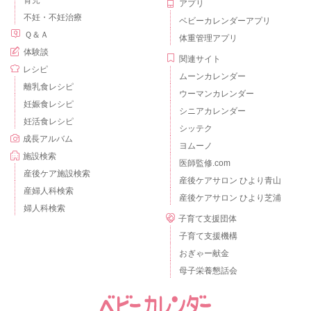
アプリ
不妊・不妊治療
ベビーカレンダーアプリ
Ｑ＆Ａ
体重管理アプリ
体験談
関連サイト
レシピ
ムーンカレンダー
離乳食レシピ
ウーマンカレンダー
妊娠食レシピ
シニアカレンダー
妊活食レシピ
シッテク
成長アルバム
ヨムーノ
施設検索
医師監修.com
産後ケア施設検索
産後ケアサロン ひより青山
産婦人科検索
産後ケアサロン ひより芝浦
婦人科検索
子育て支援団体
子育て支援機構
おぎゃー献金
母子栄養懇話会