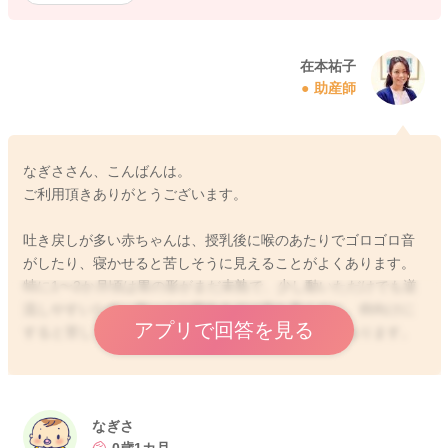
在本祐子
助産師
なぎささん、こんばんは。
ご利用頂きありがとうございます。
吐き戻しが多い赤ちゃんは、授乳後に喉のあたりでゴロゴロ音
がしたり、寝かせると苦しそうに見えることがよくあります。
特に1〜2か月頃は胃の形がまだ未熟で、少し動いただけでも逆
流しやすいため、抱っこや横向きでは落ち着くのに、仰向けに
アプリで回答を見る
すると苦しくなって泣いてしまうことが非常によくあります。
一方で、うつ伏せ寝・大人のお腹の上での睡眠・添い寝での腕
枕は、窒息やSIDS（乳幼児突然死症候群）のリスクが上がるた
め、眠った後はできるだけ赤ちゃん単独で仰向けに寝かせるこ
なぎさ
とをお願いしています。