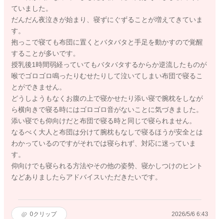
ていました。
だんだん夜泣きが始まり、寝ずにぐずることが増えてきていま
す。
抱っこで寝ても布団に置くとバタバタと手足を動かすので覚醒
することが多いです。
授乳後1時間弱経っていてもバタバタするからか逆流したものが
喉でゴロゴロ鳴ったりむせたりして泣いてしまい布団で寝るこ
とができません。
どうしようもなくお腹の上で寝かせたり添い寝で腕枕をしなが
ら横向きで寝る時にはゴロゴロ音がないことに気づきました。
添い寝でも仰向けだと布団で寝る時と同じで寝られません。
なるべく大人と布団は分けて腕枕もなしで寝るほうが安全とは
わかっているのですがそれでは寝られず、対応に迷っていま
す。
仰向けでも寝られる方法やその他の姿勢、寝かしつけのヒント
などありましたらアドバイスいただきたいです。
0
クリップ
2026/5/6 6:43