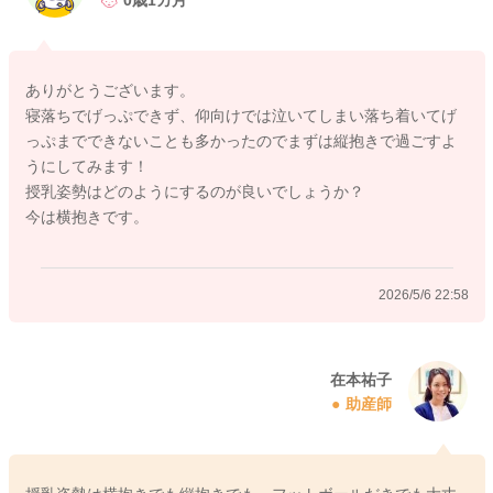
0歳1カ月
とはいえ、実際に、仰向けだと全く寝られないという状況はと
ても大変ですよね。
ありがとうございます。
寝落ちでげっぷできず、仰向けでは泣いてしまい落ち着いてげ
少しでも楽になる工夫としては、
っぷまでできないことも多かったのでまずは縦抱きで過ごすよ
授乳後20〜30分ほど縦抱きで過ごしてから寝かせてみる、途中
うにしてみます！
でしっかりゲップを挟む、授乳姿勢を見直すなどが対策になり
授乳姿勢はどのようにするのが良いでしょうか？
ます。
今は横抱きです。
多少の改善が期待されます。
ただし
2026/5/6 22:58
・体重増加不良
・毎回大量に吐く
・噴水状に吐く
・顔色が悪い
在本祐子
助産師
・呼吸が苦しそう
・授乳できない
・咳き込みが強い