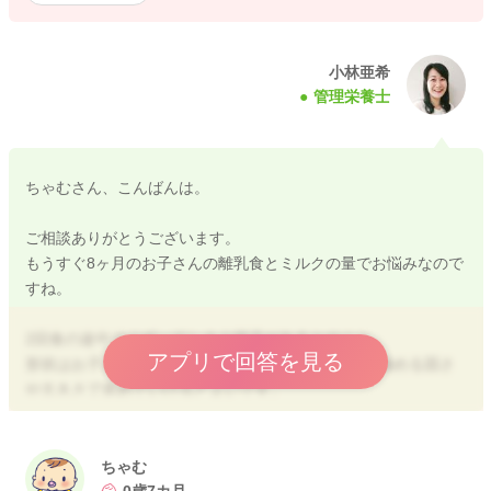
小林亜希
管理栄養士
ちゃむさん、こんばんは。
ご相談ありがとうございます。
もうすぐ8ヶ月のお子さんの離乳食とミルクの量でお悩みなので
すね。
2回食の途中でぐずってしまう様子があるとのこと、
アプリで回答を見る
形状はお子さんにあっていますか？少し頑張ったら噛める固さ
や大きさで進めていけるとよいです。
完食は目的にしなくて大丈夫です。好きなものだけに限らず、
バランスよく準備して、お子さんが無理なく食べられるところ
まで頑張る。
ちゃむ
離乳食食べても食べなくても、ミルク量は変わらないとのこと