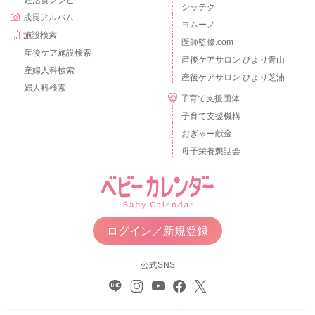
シッテク
成長アルバム
ヨムーノ
施設検索
医師監修.com
産後ケア施設検索
産後ケアサロン ひより青山
産婦人科検索
産後ケアサロン ひより芝浦
婦人科検索
子育て支援団体
子育て支援機構
おぎゃー献金
母子栄養懇話会
ログイン／新規登録
公式SNS