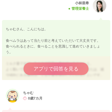
小林亜希
管理栄養士
ちゃむさん、こんにちは。
食べムラはあって当たり前と考えていただいて大丈夫です。
食べられるときに、食べることを意識して進めていきましょ
う。
ミルク量ですが、あくまで目安と考えていきましょう。
アプリで回答を見る
よく動いて消費量が多いお子さんで、体重が横ばいまたは、減
少傾向にある場合は、ミルク量を増やしていけるとよいです。
夜間や眠りかけている時間のほうが、ミルク量を確保しやすい
ためおススメです。
燃費がよいお子さんで、体重がお子さんなりに緩やかな右上が
ちゃむ
りになっていれば、必要な量の摂取はできていると考えていた
0歳7カ月
だいて大丈夫ですよ。
１か月で３００～４５０ｇの体重増加が目安です。