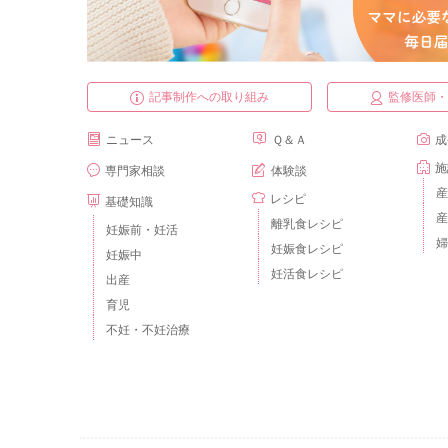
記事制作への取り組み
監修医師
ニュース
Ｑ＆Ａ
成
施
専門家相談
体験談
産
レシピ
基礎知識
産
離乳食レシピ
妊娠前・妊活
婦
妊娠食レシピ
妊娠中
妊活食レシピ
出産
育児
不妊・不妊治療