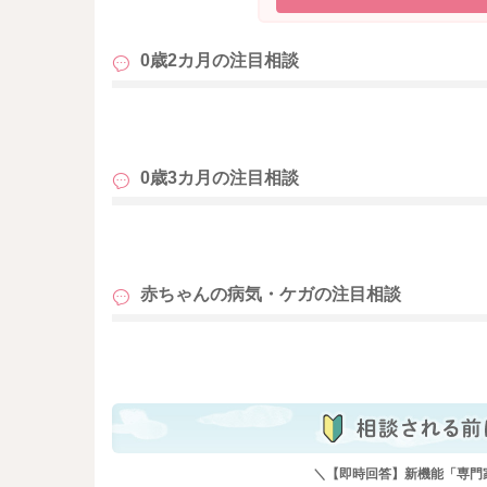
0歳2カ月の
注目相談
も
0歳3カ月の
注目相談
も
赤ちゃんの病気・ケガの
注目相談
も
＼【即時回答】新機能「専門