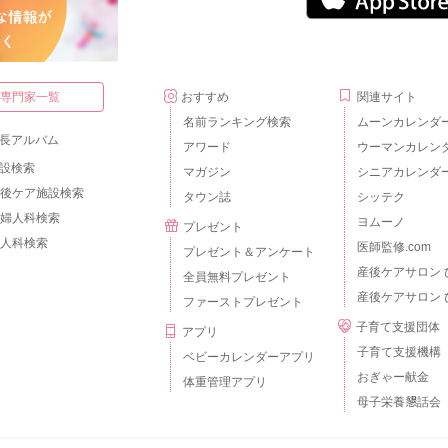
・専門家一覧
おすすめ
関連サイト
名前ランキング検索
ムーンカレンダ
長アルバム
アワード
ウーマンカレン
設検索
マガジン
シニアカレンダ
後ケア施設検索
タウン誌
シッテク
婦人科検索
ヨムーノ
プレゼント
人科検索
医師監修.com
プレゼント＆アンケート
産後ケアサロン 
全員無料プレゼント
産後ケアサロン 
ファーストプレゼント
子育て支援団体
アプリ
子育て支援機構
ベビーカレンダーアプリ
おぎゃー献金
体重管理アプリ
母子栄養懇話会