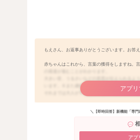
もえさん、お返事ありがとうございます。お答
赤ちゃんはこれから、言葉の獲得をしますね。
の発達が進むことがわかります。
大きい音、うるさいなどの意思が伝えられるよ
います。６また歳頃から大人と同じくらいの機
アプリ
それまでは大人が子どもの耳を守れるようにご
カラオケに行く際に気をつけることは多くなり
＼【即時回答】新機能「専門
親の声は心地よいものです。今できる対策を、
よろしくお願いします。
アプ