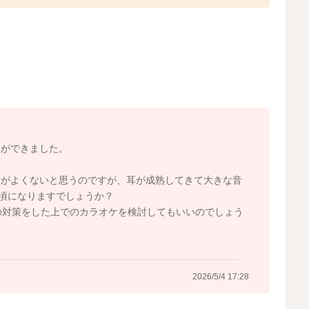
ているものですね。対象年齢と使用方法を守って使ってい
ると思います。ただし、ヘッドホンをつけたから大丈夫で
だければと思います。
ーから離れた場所を選んでほしいです。また赤ちゃんの様
工夫ができると思います。
歌わない時間を作るなど、静かめに過ごすことも試してい
ジができました。
る）、泣く・落ち着かないなどがあれば、きっぱりと外に
安心して赤ちゃんも一緒に行くことができると思います。
音がよくないと思うのですが、耳が成熟してきて大きな音
談ありがとうございました。
)頃になりますでしょうか？
の対策をした上でのカラオケを検討してもいいのでしょう
2026/5/4 16:26
2026/5/4 17:28