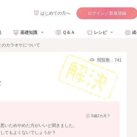
ログイン／新規登録
はじめての方へ
談
基礎知識
Ｑ＆Ａ
レシピ
成
とのカラオケについて
閲覧数：741
て
0歳2カ月
に悪いためやめた方がいいと聞きました。
としてもよくないでしょうか？