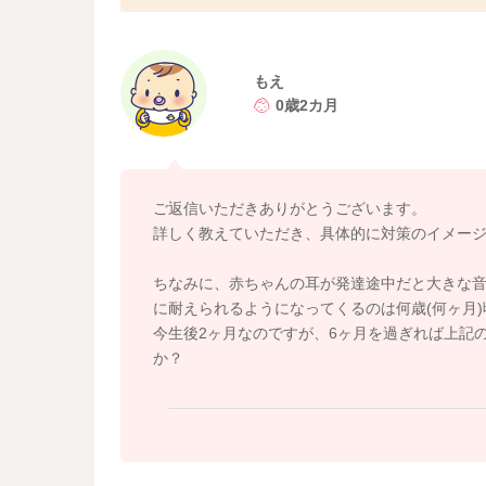
赤ちゃん用ヘッドホンは防音用として販売され
ただくことで、赤ちゃんを守ることにはつなが
はなく、あくまで補助的なものととらてえいた
もえ
0歳2カ月
行くとしたら、音量を小さめにして、スピーカ
子をよく見て、滞在が長時間にならないように
できれば、空いている時間帯を選び、個室でも
ただければと思います。
ご返信いただきありがとうございます。
詳しく教えていただき、具体的に対策のイメー
赤ちゃんが、びくっとする（モロー反射が増え
出ることを決断する勇気をもっていただけると
ちなみに、赤ちゃんの耳が発達途中だと大きな
よろしかったら参考になさってください。ご相
に耐えられるようになってくるのは何歳(何ヶ月
今生後2ヶ月なのですが、6ヶ月を過ぎれば上記
か？