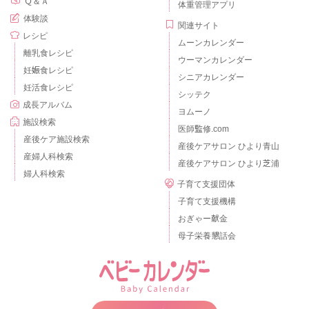
Ｑ＆Ａ
体重管理アプリ
体験談
関連サイト
レシピ
ムーンカレンダー
離乳食レシピ
ウーマンカレンダー
妊娠食レシピ
シニアカレンダー
妊活食レシピ
シッテク
成長アルバム
ヨムーノ
施設検索
医師監修.com
産後ケア施設検索
産後ケアサロン ひより青山
産婦人科検索
産後ケアサロン ひより芝浦
婦人科検索
子育て支援団体
子育て支援機構
おぎゃー献金
母子栄養懇話会