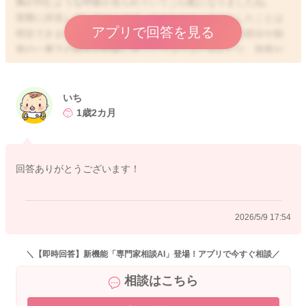
胸が凹むような呼吸が見られていてご心配になりましたね。
実際に拝見していませんので、なかなかはっきりとしたことは
アプリで回答を見る
明言できませんが、陥没呼吸の場合には、鎖骨の上の部分や肋
骨の一番下の部分が呼吸に伴ってペコペコと凹んだり、肋骨が
呼吸とともに透けて見えるようになる状態です。いずれにして
も、常にこのような呼吸になっている場合には、受診していた
だく方が安心と思います。
いち
ただ、お話を伺う限りですと、お風呂上がりということです
1歳2カ月
と、一時的に負荷がかかったりするような状況だけなのかなと
思います。お子さんの元気があり、哺乳も普段通りにできてい
るのであれば、少しご様子を見ていただいていいと思います
回答ありがとうございます！
が、もし皮膚のくぼむ回数が増えたり、発熱する、呼吸が早
い、苦しそう、元気がない、ぐったりするなどの場合には、小
児科でご相談なさってくださいね。
2026/5/9 17:54
＼【即時回答】新機能「専門家相談AI」登場！アプリで今すぐ相談／
2026/5/5 7:05
相談はこちら