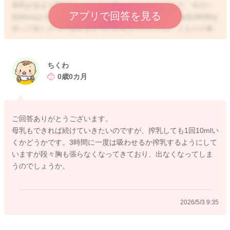
母乳があまり飲めていなそうな時もあるということで、今の一
アプリで回答を見る
回80mlはそれほど少ない量ではないと思いますが、毎回3時間を
切って欲しがってみせるようになるようでしたら、ミルクの量
をもう少し増やしてみてもいいと思いますよ。
90mlにされてみて、変化を見ていただくのもいいと思います。
ちくわ
どうぞよろしくお願いします。
0歳0カ月
ご回答ありがとうございます。
2026/5/3 9:16
母乳もできれば続けていきたいのですが、搾乳しても1回10mlい
くかどうかです。3時間に一度は吸わせるか搾乳するようにして
いますが段々胸も張らなくなってきており、出なくなってしま
うのでしょうか。
2026/5/3 9:35