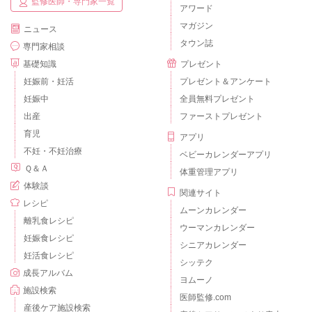
監修医師・専門家一覧
アワード
マガジン
ニュース
タウン誌
専門家相談
基礎知識
プレゼント
妊娠前・妊活
プレゼント＆アンケート
妊娠中
全員無料プレゼント
出産
ファーストプレゼント
育児
アプリ
不妊・不妊治療
ベビーカレンダーアプリ
Ｑ＆Ａ
体重管理アプリ
体験談
関連サイト
レシピ
ムーンカレンダー
離乳食レシピ
ウーマンカレンダー
妊娠食レシピ
シニアカレンダー
妊活食レシピ
シッテク
成長アルバム
ヨムーノ
施設検索
医師監修.com
産後ケア施設検索