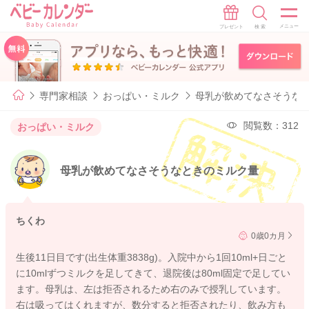
専門家相談
おっぱい・ミルク
母乳が飲めてなさそうな
閲覧数：312
おっぱい・ミルク
母乳が飲めてなさそうなときのミルク量
ちくわ
0歳0カ月
生後11日目です(出生体重3838g)。入院中から1回10ml+日ごと
に10mlずつミルクを足してきて、退院後は80ml固定で足してい
ます。母乳は、左は拒否されるため右のみで授乳しています。
右は吸ってはくれますが、数分すると拒否されたり、飲み方も