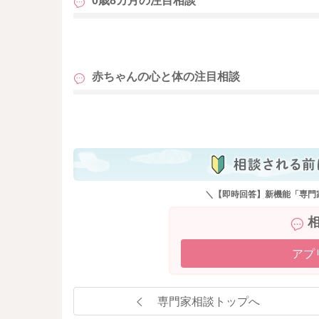
0歳8カ月の
注目相談
も
赤ちゃんの心と体の
注目相談
も
＼【即時回答】新機能「専門
アプ
専門家相談トップへ