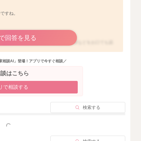
のですね。
ご心配なのですね。
で回答を見る
るほど、様々なものの感触や硬さ、性状などをお口でも認
あり、成長の重要な段階と言われています。
とご心配なお気持ちになりますね。最初はお口に入れてい
家相談AI」登場！アプリで今すぐ相談／
までは、身の回りのあらゆるものを口にされるのを見て、
とも多いと思います。なかなかこの時期に、お子さんの行
相談はこちら
で、お子さんの身の回りに、誤飲してはいけないものを置
リで相談する
ありますが、たくさん食べてしまうと、紙以外にもインク
あれば、おそらくウンチから排出されると思いますので、
ば、ご様子を見ていただいていいと思いますよ。
検索する
っと見る
2026/5/3 17:37