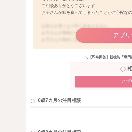
ご相談ありがとうございます。
お子さんが紙を食べてしまったことがご心配な
お答えが遅くなり申し訳ありません。
お子さんが厚紙の一部を食べてしまったことが
アプリ
お子さんの場合には、お口は第2の手とも言われ
識していきますね。これは、お子さんの本能で
ですが、ママさんとしては、紙を食べてしまう
＼【即時回答】新機能「専門
いものと悪いものの区別ができないので、2歳頃
ヒヤッとされたり、ご心配なお気持ちになるこ
動を止めるということはなかなか出来ませんの
かないということが大切になります。
アプ
紙は少しなら食べてしまっても問題ないことも
などの影響が少なからず考えられます。少量で
0歳7カ月の
注目相談
お子さんのご様子が特にお変わりないのであれ
も