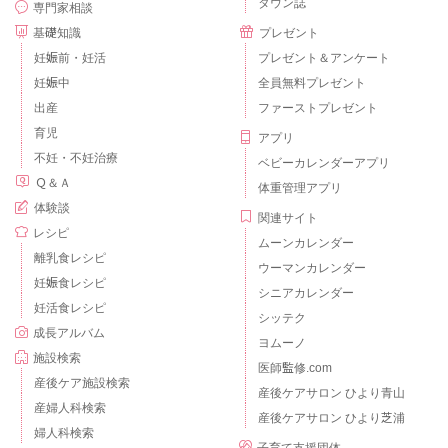
タウン誌
専門家相談
基礎知識
プレゼント
妊娠前・妊活
プレゼント＆アンケート
妊娠中
全員無料プレゼント
出産
ファーストプレゼント
育児
アプリ
不妊・不妊治療
ベビーカレンダーアプリ
Ｑ＆Ａ
体重管理アプリ
体験談
関連サイト
レシピ
ムーンカレンダー
離乳食レシピ
ウーマンカレンダー
妊娠食レシピ
シニアカレンダー
妊活食レシピ
シッテク
成長アルバム
ヨムーノ
施設検索
医師監修.com
産後ケア施設検索
産後ケアサロン ひより青山
産婦人科検索
産後ケアサロン ひより芝浦
婦人科検索
子育て支援団体