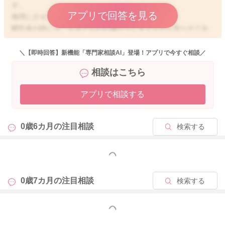
す。
アプリで回答を見る
無理にさせる必要はありませんよ。
離乳食の時には、なぁさんのお膝の上に支えながら座らせてあ
げて、食べてもらうようにしたり、椅子に座らせてあげる時に
もバスタオルやクッションなどで支えてあげるようにしてみて
＼【即時回答】新機能「専門家相談AI」登場！アプリで今すぐ相談／
ください。
相談はこちら
身体を横向きにしても、体を反らせるようにしてしまうという
アプリで相談する
ことで、お腹の方を見るように丸くなれるよう、息子さんのお
口のあたりに息子さんの手やおもちゃを近づけて、丸くなれる
ように誘導されてみるのもいいですよ。
0歳6カ月の
注目相談
検索する
そうして上になっている方の足をお腹の方に引き寄せてゴロン
としてみます。
動き方を知るきっかけがあることで、息子さんの動き方も変わ
もっと見る
ってくるかもしれません。
0歳7カ月の
注目相談
検索する
そうして引き続き様子を見てみていただけたらと思います。
どうぞよろしくお願いします。
もっと見る