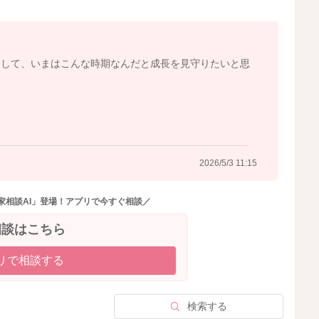
ンビバレントな反応も、この時期にはよく見られます。で
と思いますよ。
りして、いまはこんな時期なんだと成長を見守りたいと思
良好なため、必ずしも増やす必要はなさそうですよ。
のためにミルクを使うことを否定はしませんので、無理の
ならでガスが抜けていれば問題ないことがほとんどです。
で、成長とともに落ち着いてきそうですよ。
2026/5/3 11:15
家相談AI」登場！アプリで今すぐ相談／
相談はこちら
リで相談する
2026/5/3 0:03
検索する