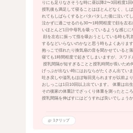
りにも足りなさそうな時に昼以降2〜3回程度1回6
授乳後も満足して寝ることはほとんどなく、し
れてもしばらくするとバタバタした後に泣いて
泣かずに過ごせるのも30〜1時間程度で顔を左
いほとんど1日中母乳を吸っているような感じに
顔を左右に振って指を吸おうとしている時も乳
するなどいらないのかなと思う時もよくありま
抱っこで揺れたり換気扇の音を聞かせていると落
寝ても1時間程度で起きてしまいますが、スワド
授乳間隔が短すぎることと授乳時間が長いため
げっぷが出ない時にはおならがたくさん出てい
吐き戻しや溢乳もほぼ毎回見られますが以前よ
おしっこは1日10回以上出ています。 体重は出生時2
その後家の体重計でざっくり体重を測ったところ1
授乳間隔を伸ばすにはどうすれば良いでしょう
1
クリップ