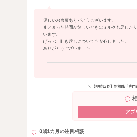
そのため、欲しそうだけどいらなさそうな、ア
すから、ママさん方が悩まれるのは致し方ない
優しいお言葉ありがとうございます。
まとまった時間が欲しいときはミルクも足した
ミルクについてですが、現時点では体重増加が
います。
ただし、ママさんの負担が大きい場合は、休息
げっぷ、吐き戻しについても安心しました。
ない範囲で取り入れて問題ありません😊
ありがとうございました。
最後に、げっぷについてですが、出なくてもお
吐き戻しも量が減ってきているとのことですの
また何かあればいつでもご相談くださいね！
＼【即時回答】新機能「専門
よろしくお願いします🙇‍♂️
アプ
0歳1カ月の
注目相談