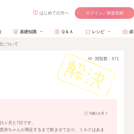
ログイン／新規登録
はじめての方へ
談
基礎知識
Ｑ＆Ａ
レシピ
成
間について
閲覧数：571
0歳1カ月
1ヶ月と7日です。
分程度赤ちゃんが満足するまで飲ませており、ミルクはあま