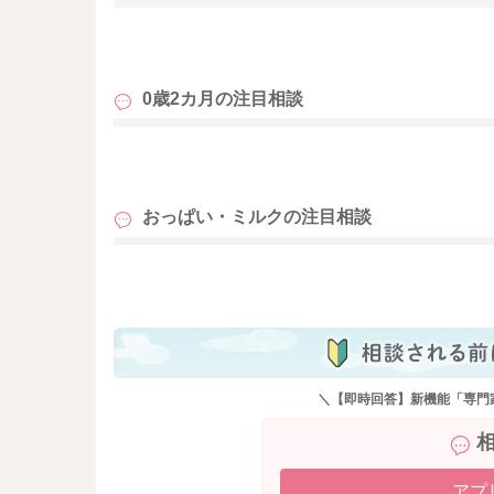
も
0歳2カ月の
注目相談
も
おっぱい・ミルクの
注目相談
も
＼【即時回答】新機能「専門
アプ