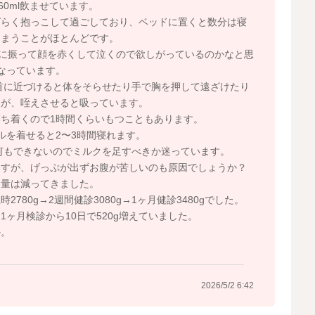
0ml飲ませています。
ばらく抱っこして過ごしており、ベッドに置くと数分は寝
しまうことがほとんどです。
右に振って顔を赤くして泣くので欲しがっているのかなと思
なっています。
首に近づけると体をそらせたり手で胸を押して遠ざけたり
すが、咥えさせると吸っています。
ち着くので1時間くらいもつこともあります。
ルを着せると2〜3時間寝れます。
何もできないのでミルクを足すべきか迷っています。
ますが、げっぷが出ずお腹が苦しいのも原因でしょうか？
り量は減ってきました。
780g→2週間健診3080g→1ヶ月健診3480gでした。
ヶ月検診から10日で520g増えていました。
か。
2026/5/2 6:42