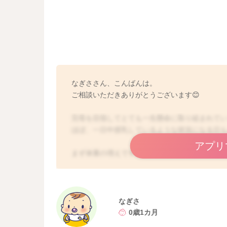
なぎささん、こんばんは。
ご相談いただきありがとうございます😊
完母を目指してとても一生懸命に取り組まれて
ほぼ、一日中授乳しているような状況になる日
アプリ
まず体重の増えですが、
1ヶ月健診以降も含めてしっかり増えていますね
そのため、現在の哺乳量は十分足りている状態
の点は安心していただいて大丈夫そうですよ！
なぎさ
現在のご様子は、いわゆる頻回授乳の時期として
0歳1カ月
たい欲求があったり、眠りにつくのがまだ苦手