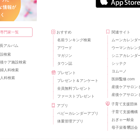
・専門家一覧
おすすめ
関連サイト
名前ランキング検索
ムーンカレンダ
長アルバム
アワード
ウーマンカレン
設検索
マガジン
シニアカレンダ
後ケア施設検索
タウン誌
シッテク
婦人科検索
ヨムーノ
プレゼント
人科検索
医師監修.com
プレゼント＆アンケート
産後ケアサロン 
全員無料プレゼント
産後ケアサロン 
ファーストプレゼント
子育て支援団体
アプリ
子育て支援機構
ベビーカレンダーアプリ
おぎゃー献金
体重管理アプリ
母子栄養懇話会