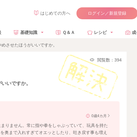
ログイン／新規登録
はじめての方へ
談
基礎知識
Ｑ＆Ａ
レシピ
成
やめさせたほうがいいですか。
閲覧数：394
がいいですか。
0歳4カ月
止まりません。常に指や拳をしゃぶっていて、玩具を持た
拳を奥まで入れすぎてオエッとしたり、吐き戻す事も増え