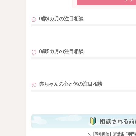
0歳4カ月の
注目相談
も
0歳5カ月の
注目相談
も
赤ちゃんの心と体の
注目相談
も
＼【即時回答】新機能「専門