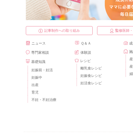
記事制作への取り組み
監修医師
ニュース
Ｑ＆Ａ
成
施
専門家相談
体験談
産
レシピ
基礎知識
産
離乳食レシピ
妊娠前・妊活
婦
妊娠食レシピ
妊娠中
妊活食レシピ
出産
育児
不妊・不妊治療