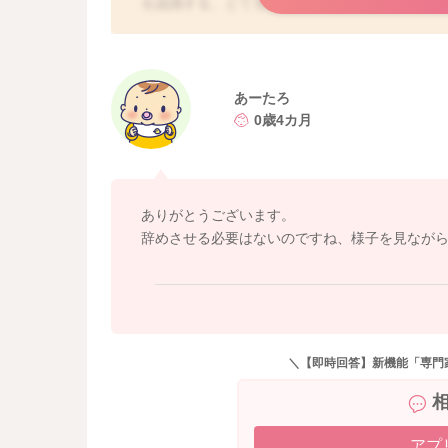
を認識する、とても重要な発達段階と言われて
促し、また物への認識力を高め、脳の発育と大
ママさんとしては頻回に指しゃぶりをすること
配になるかと思いますが、今の月齢の指しゃぶ
ハイをするようになると、手を使うことも多く
あーたろ
子さんはより自発的にさまざまな情報や言語を
0歳4カ月
になってきます。ですので、今はまだ、お子さ
と思います。無理に妨げる必要はないですよ。
ありがとうございます。
辞めさせる必要はないのですね、様子を見なが
＼【即時回答】新機能「専門
アプ