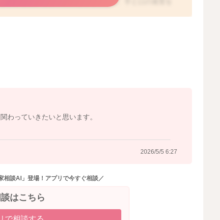
います。また、指しゃぶりをすることで、手と口の発育を
きな関係があると言われています。
で、授乳や遊びの妨げになってしまうのではないかとご心
りは見守りで問題ないですよ。お子さんが成長して、ハイ
なり、指しゃぶりをしなくなるお子さんも多いですし、お
集め始めるため、指しゃぶり以外のことに興味を持つよう
んの重要な発達段階として、温かく見守っていただければ
ら関わっていきたいと思います。
2026/5/3 9:51
2026/5/5 6:27
家相談AI」登場！アプリで今すぐ相談／
相談はこちら
リで相談する