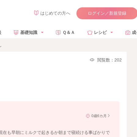
ログイン／新規登録
はじめての方へ
談
基礎知識
Ｑ＆Ａ
レシピ
成
ん
閲覧数：202
0歳6カ月
現在も早朝にミルクで起きるか朝まで寝続ける事ばかりで