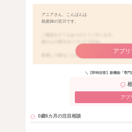
アニアさん、こんばんは
助産師の宮川です。
ご相談をどうもありがとうございます。
娘さんの夜泣きについてですね。
アプリ
夜通しで寝ることが出てきているのですね。
夜泣きがないお子さんもいらっしゃいます。
夜泣きの程度もさまざまでないこともあれば、
＼【即時回答】新機能「専門
ます。
毎晩あることももちろんありますし、それぞれ
それで何かお子さんにあるということではない
アプ
引き続き様子を見守っていただけると良いかと
どうぞよろしくお願いします。
0歳6カ月の
注目相談