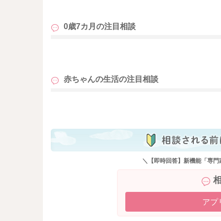
も
0歳7カ月の
注目相談
も
赤ちゃんの生活の
注目相談
も
＼【即時回答】新機能「専門
アプ