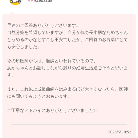
妊娠32週
影響はないですね。食べたものがまったく影響しないわけでは
ないですが、赤ちゃんが育つための栄養バランスには問題ない
と思っていいと思いました。
早速のご回答ありがとうございます。
自然分娩を希望していますが、自分が低身長小柄なためちゃん
大きく育つことで問題となるのは、産む・生まれる時かと思い
とうめるのかなどすこし不安でしたが、ご回答のお言葉にとて
ます。出産方法にもよります。
も安心しました。
経膣分娩の場合には、骨盤の大きさと赤ちゃんの体格で、分娩
が進みにくいこともあります。そのため37週を越えたら、母体
今の所医師からは、順調といわれているので、
の体格も考慮して、予定日よりも早めに生まれるように運動し
あかちゃんとお話ししながら残りの妊婦生活過ごそうと思いま
ましょうと言われることがあるかも知れませんね。
す。
赤ちゃんは親のことをよく知ってくれていますから、ぴぴさん
また、これ以上成長曲線をはみ出るほど大きくなったら、医師
の不安や心配を大きくしないように、生まれてくれると思いま
にも聞いてみようとおもいます。
す。だから日頃から、赤ちゃんに話しかけて、生まれるときの
ことを相談しておいて下さいね。
ご丁寧なアドバイスありがとうございました✨
どうしても心配な時には、大きいことはどんな心配事があるの
か、主治医にも聞いてみてほしいです。医師はぴぴさんの不安
2026/5/1 8:52
が小さくなるように、今の状況と見通しを説明してくれると思