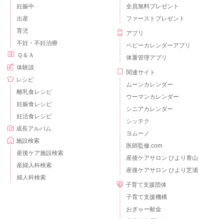
妊娠中
全員無料プレゼント
出産
ファーストプレゼント
育児
アプリ
不妊・不妊治療
ベビーカレンダーアプリ
Ｑ＆Ａ
体重管理アプリ
体験談
関連サイト
レシピ
ムーンカレンダー
離乳食レシピ
ウーマンカレンダー
妊娠食レシピ
シニアカレンダー
妊活食レシピ
シッテク
成長アルバム
ヨムーノ
施設検索
医師監修.com
産後ケア施設検索
産後ケアサロン ひより青山
産婦人科検索
産後ケアサロン ひより芝浦
婦人科検索
子育て支援団体
子育て支援機構
おぎゃー献金