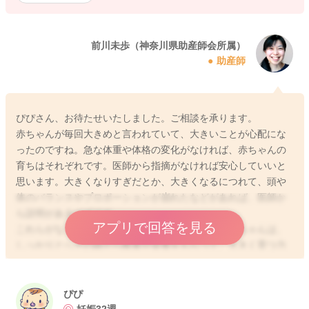
前川未歩（神奈川県助産師会所属）
助産師
ぴぴさん、お待たせいたしました。ご相談を承ります。
赤ちゃんが毎回大きめと言われていて、大きいことが心配にな
ったのですね。急な体重や体格の変化がなければ、赤ちゃんの
育ちはそれぞれです。医師から指摘がなければ安心していいと
思います。大きくなりすぎだとか、大きくなるにつれて、頭や
体のバランスやプロポーションが崩れたなどがあれば、医師か
ら説明があるはずです。
アプリで回答を見る
これらがなく、大きめなのであれば、ぴぴさんの赤ちゃんは、
しっかりとへその緒から酸素や栄養をもらって、大きく育つ力
のある赤ちゃんだと捉えることができます。
赤ちゃんの育ちは、遺伝的にも親の体格や体型も影響すること
ぴぴ
があります。検査での指摘がないとのことですから、糖尿病の