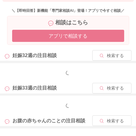
います。信頼にもつながります。安心してご相談下さい。
よろしくお願いいたします。
＼【即時回答】新機能「専門家相談AI」登場！アプリで今すぐ相談／
相談はこちら
アプリで相談する
2026/5/1 8:47
妊娠32週の
注目相談
検索する
もっと見る
妊娠33週の
注目相談
検索する
もっと見る
お腹の赤ちゃんのことの
注目相談
検索する