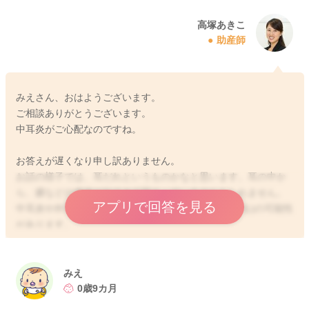
高塚あきこ
助産師
みえさん、おはようございます。
ご相談ありがとうございます。
中耳炎がご心配なのですね。
お答えが遅くなり申し訳ありません。
お話の様子では、耳だれというものかなと思います。耳の中か
ら、膿などの液体が出てきて固まっているのかもしれません。
アプリで回答を見る
中耳炎や外耳炎(鼓膜より手前が傷ついて膿が出ている)の可能性
があります。
熱が出たり、痛がったり痒がったりすることが多いのですが、
無症状の中耳炎などもあります。一度小児科か耳鼻科でご相談
いただく方が安心かもしれませんね。
みえ
0歳9カ月