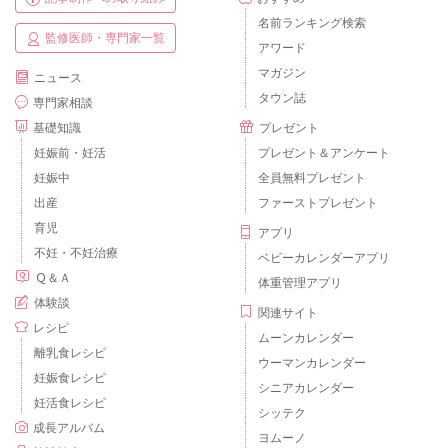
名前ランキング検索
監修医師・専門家一覧
アワード
マガジン
ニュース
タウン誌
専門家相談
基礎知識
プレゼント
妊娠前・妊活
プレゼント＆アンケート
妊娠中
全員無料プレゼント
出産
ファーストプレゼント
育児
アプリ
不妊・不妊治療
ベビーカレンダーアプリ
Ｑ＆Ａ
体重管理アプリ
体験談
関連サイト
レシピ
ムーンカレンダー
離乳食レシピ
ウーマンカレンダー
妊娠食レシピ
シニアカレンダー
妊活食レシピ
シッテク
成長アルバム
ヨムーノ