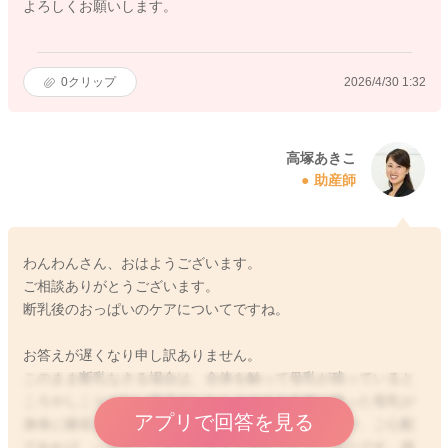
よろしくお願いします。
0
クリップ
2026/4/30 1:32
高塚あきこ
助産師
わんわんさん、おはようございます。
ご相談ありがとうございます。
断乳後のおっぱいのケアについてですね。
お答えが遅くなり申し訳ありません。
このまま断乳なさる場合は、全体を触って母乳が残っていると
ころやしこりがない様子でしたらそのまま自然に残った母乳が
アプリで回答を見る
身体に吸収されるのを待っても大丈夫ですよ。ですが、ご心配
であれば、一度出てこなくなるまで搾乳されると安心です。残