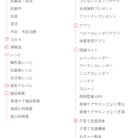
妊娠前・妊活
プレゼント＆アンケート
妊娠中
全員無料プレゼント
出産
ファーストプレゼント
育児
アプリ
不妊・不妊治療
ベビーカレンダーアプリ
Ｑ＆Ａ
体重管理アプリ
体験談
関連サイト
レシピ
ムーンカレンダー
離乳食レシピ
ウーマンカレンダー
妊娠食レシピ
シニアカレンダー
妊活食レシピ
シッテク
成長アルバム
ヨムーノ
施設検索
医師監修.com
産後ケア施設検索
産後ケアサロン ひより青山
産婦人科検索
産後ケアサロン ひより芝浦
婦人科検索
子育て支援団体
子育て支援機構
おぎゃー献金