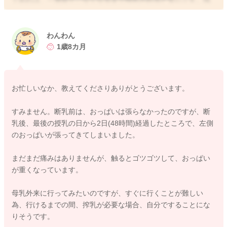
った母乳が、きれいに吸収されずにしこりとして残ることもあ
ります。
乳腺が元に戻るためには、残乳を残さないことがいいと言われ
わんわん
ています。もし、次のお子さんをお考えの場合には、尚更かも
1歳8カ月
しれません。
一度搾っていただいた後は7〜10日間程度間隔をあけて搾乳して
くださいね。おっぱいの残ったようなしこりや痛みがなく、分
お忙しいなか、教えてくださりありがとうございます。
泌が減っているようでしたら大丈夫かと思います。搾乳しても
とれないしこりなど気になることがありましたら、母乳外来や
すみません。断乳前は、おっぱいは張らなかったのですが、断
助産院でご相談なさってみてくださいね。
乳後、最後の授乳の日から2日(48時間)経過したところで、左側
のおっぱいが張ってきてしまいました。
まだまだ痛みはありませんが、触るとゴツゴツして、おっぱい
2026/5/1 7:14
が重くなっています。
母乳外来に行ってみたいのですが、すぐに行くことが難しい
為、行けるまでの間、搾乳が必要な場合、自分ですることにな
りそうです。