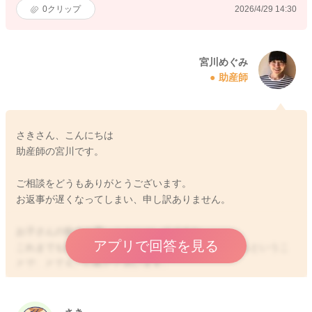
0
クリップ
2026/4/29 14:30
宮川めぐみ
助産師
さきさん、こんにちは
助産師の宮川です。
ご相談をどうもありがとうございます。
お返事が遅くなってしまい、申し訳ありません。
お子さんの飲みが悪いことについてですね。
アプリで回答を見る
これまでも飲みが特別悪くなることを繰り返しているというこ
とで、とてもご心配だと思います。
飲むことを決めるのは、お子さんになってくることもあります
ので、なかなかその分難しいこともあると思います。
読ませていただき、元々食が細いタイプでもあるのかなと思い