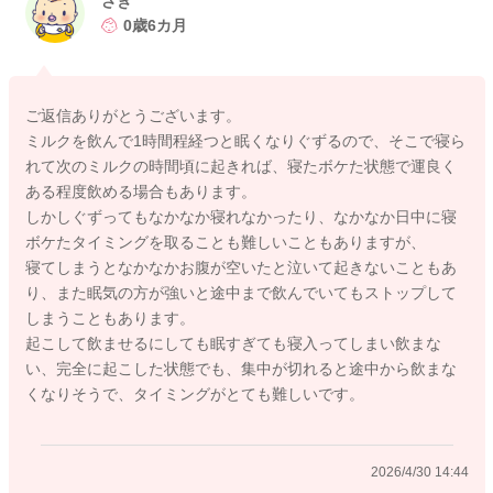
さき
ました。
0歳6カ月
寝ぼけているタイミングを狙ってみても飲んでくれないでしょ
うか？
ご返信ありがとうございます。
少しでも飲んでくれたら、よくよく褒めてみたり、床の上でゴ
ミルクを飲んで1時間程経つと眠くなりぐずるので、そこで寝ら
ロゴロ遊んでもらう時間を増やしてみて、もっとお腹が空くよ
れて次のミルクの時間頃に起きれば、寝たボケた状態で運良く
うにされてみるのはいかがでしょうか？
ある程度飲める場合もあります。
しかしぐずってもなかなか寝れなかったり、なかなか日中に寝
短期集中で、日中は3時間おきにちょこちょこ勧めてみるのも良
ボケたタイミングを取ることも難しいこともありますが、
いかもしれません。
寝てしまうとなかなかお腹が空いたと泣いて起きないこともあ
お互いに授乳に集中でいるように環境を調整していただきつ
り、また眠気の方が強いと途中まで飲んでいてもストップして
つ、飲んでもらうようにされてみるのもいいと思いますよ。
しまうこともあります。
起こして飲ませるにしても眠すぎても寝入ってしまい飲まな
いかがでしょうか？
い、完全に起こした状態でも、集中が切れると途中から飲まな
くなりそうで、タイミングがとても難しいです。
2026/4/30 14:23
2026/4/30 14:44