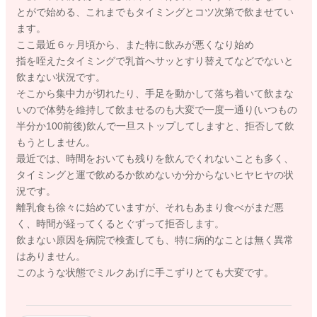
とがで始める、これまでもタイミングとコツ次第で飲ませてい
ます。
ここ最近６ヶ月頃から、また特に飲みが悪くなり始め
指を咥えたタイミングで乳首へサッとすり替えてなどでないと
飲まない状況です。
そこから集中力が切れたり、手足を動かして落ち着いて飲まな
いので体勢を維持して飲ませるのも大変で一度一通り(いつもの
半分か100前後)飲んで一旦ストップしてしますと、拒否して飲
もうとしません。
最近では、時間をおいても残りを飲んでくれないことも多く、
タイミングと運で飲めるか飲めないか分からないヒヤヒヤの状
況です。
離乳食も徐々に始めていますが、それもあまり食べがまだ悪
く、時間が経ってくるとぐずって拒否します。
飲まない原因を病院で検査しても、特に病的なことは無く異常
はありません。
このような状態でミルクあげに手こずりとても大変です。