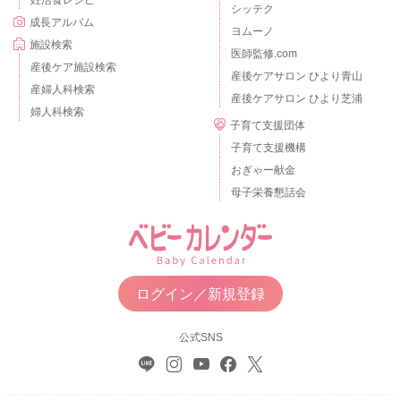
シッテク
成長アルバム
ヨムーノ
施設検索
医師監修.com
産後ケア施設検索
産後ケアサロン ひより青山
産婦人科検索
産後ケアサロン ひより芝浦
婦人科検索
子育て支援団体
子育て支援機構
おぎゃー献金
母子栄養懇話会
ログイン／新規登録
公式SNS