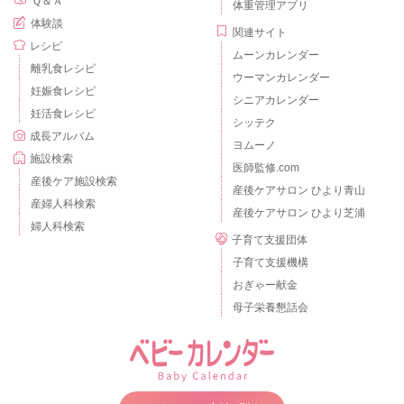
Ｑ＆Ａ
体重管理アプリ
体験談
関連サイト
レシピ
ムーンカレンダー
離乳食レシピ
ウーマンカレンダー
妊娠食レシピ
シニアカレンダー
妊活食レシピ
シッテク
成長アルバム
ヨムーノ
施設検索
医師監修.com
産後ケア施設検索
産後ケアサロン ひより青山
産婦人科検索
産後ケアサロン ひより芝浦
婦人科検索
子育て支援団体
子育て支援機構
おぎゃー献金
母子栄養懇話会