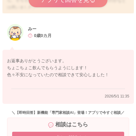
ら、そろそろ両方を飲んでもらうようにされても良いのかなと
は思いました。
まだ月齢も小さいこともあり、吸ってくれる時間が短めになっ
てしまうこともあります。
みー
そうすると後乳まで飲めないということは少なくないようにも
0歳0カ月
思います。
優先的には、今後のことを考えて分泌が減ってしまうよりも維
持できるようにしていただきながら、お子さんのちょこちょこ
お返事ありがとうございます。
と飲んでもらっていかれると良いのではないかと思いました。
ちょこちょこ飲んでもらうようにします！
色々不安になっていたので相談できて安心しました！
よかったら参考になさってみてください。
どうぞよろしくお願いします。
2026/5/1 11:35
2026/4/30 14:52
＼【即時回答】新機能「専門家相談AI」登場！アプリで今すぐ相談／
相談はこちら