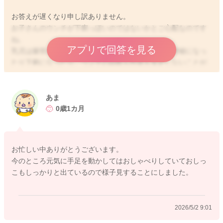
お答えが遅くなり申し訳ありません。
お子さんのウンチが下痢っぽいのではないかとご心配なのです
ね。
アプリで回答を見る
乳児は腸管が未熟で、腸内細菌が不安定ですので、便秘になっ
たり下痢になったり、ウンチの回数も性状も安定しないことが
多いですよ。徐々に腸の力がついて、排便のペースや性状が整
ってきます。
ママさんとしては、お子さんのウンチが緩いと下痢なのではな
あま
いかとご心配になるかと思うのですが、病気かどうかの判断
0歳1カ月
は、ウンチの性状の変化以外に、哺乳意欲はあるか、元気はあ
るか、おしっこはしっかり出ているか、その他に気になる症状
や変化はないかなどを見ていただくといいと思いますよ。お話
お忙しい中ありがとうございます。
を伺う限りですと、元気もあり、おっぱいやミルクも普段通り
今のところ元気に手足を動かしてはおしゃべりしていておしっ
に飲めているということであれば、一時的な腸内細菌の変化と
こもしっかりと出ているので様子見することにしました。
思いますので、しばらくご様子を見ていただいて問題ないよう
に思いますよ。
もし今よりもウンチの回数が増えたり、哺乳量が減る、おしっ
2026/5/2 9:01
こが少ない、元気がないなどがみられれば、受診の目安となさ
ってくださいね。