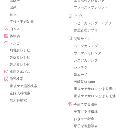
妊娠中
全員無料プレゼント
出産
ファーストプレゼント
育児
アプリ
不妊・不妊治療
ベビーカレンダーアプリ
Ｑ＆Ａ
体重管理アプリ
体験談
関連サイト
レシピ
ムーンカレンダー
離乳食レシピ
ウーマンカレンダー
妊娠食レシピ
シニアカレンダー
妊活食レシピ
シッテク
成長アルバム
ヨムーノ
施設検索
医師監修.com
産後ケア施設検索
産後ケアサロン ひより青山
産婦人科検索
産後ケアサロン ひより芝浦
婦人科検索
子育て支援団体
子育て支援機構
おぎゃー献金
母子栄養懇話会