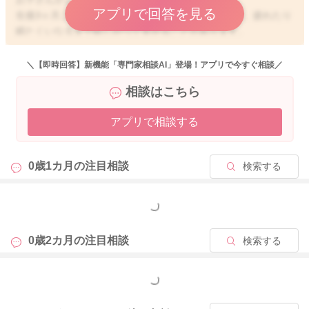
アプリで回答を見る
生後3ヶ月ごろまで、満腹中枢が未形成なこともあり、疲れたり
眠たくいなるまで欲しがって見せることがあります。
お腹がいっぱいだという感覚があまりないので、あげ多分飲ん
でしまいます。
＼【即時回答】新機能「専門家相談AI」登場！アプリで今すぐ相談／
後から苦しいとなることもあります。
相談はこちら
日中など目の前にいる間だけでも、うつ伏せ遊びをしていただ
アプリで相談する
く機会を増やしてみるといいですよ。
今ならば、月齢×10分で1日にトータルで20分ほどうつ伏せ遊び
をすることができるぐらいに体力がついてきているとされま
0歳1カ月の
注目相談
検索する
す。
遊びの時間を増やしてみることでも、欲しがり方が変わってく
ることもありますよ。
もっと見る
お白湯は不要だと思いますので、よかったら遊びの時間をちょ
0歳2カ月の
注目相談
検索する
こちょこと設けて増やしてみてください。
もっと見る
どうぞよろしくお願いします。