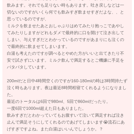
飲みます。それでも足りない時もあります。吐き戻しなどは一
切ないのですがいくら何でも飲みすぎ飲ませすぎだよな、、と
思っているのですが、
ミルクを飲ませたあとおしゃぶりはめてみたり抱っこであやし
てみたりしますがどれもダメで最終的に口を開けて泣き出して
しまい、与えすぎだとわかっているのですがあまりにも泣くの
で最終的に飲ませてしまいます。
白湯も考えたのですが調べるとやめた方がいいと出てきたり不
安で試さずにいます。ミルク飲んで満足するとご機嫌に手足を
バタバタしています。
200mlだと日中4時間空くのですが160-180mlの時は3時間持たず
泣く時もあります。夜は最近8時間程寝てくれるようになりまし
た。
最近のトータルは6回で980ml、5回で860mlだったり。
一度6回で1000ml超えた日もありました。
飲みすぎだとわかっていてもお腹すいて泣いて満足すれば泣き
止んで満足そうにしてくれるのであげてしまいます😭流石にあ
げすぎですよね。また白湯はいいんでしょうか。？