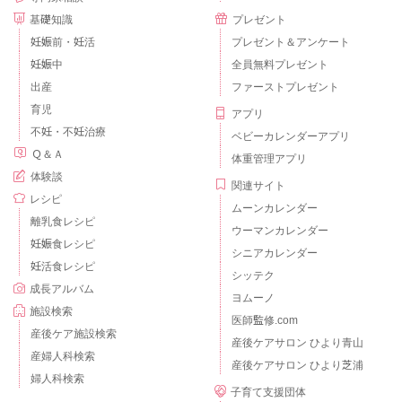
基礎知識
プレゼント
妊娠前・妊活
プレゼント＆アンケート
妊娠中
全員無料プレゼント
出産
ファーストプレゼント
育児
アプリ
不妊・不妊治療
ベビーカレンダーアプリ
Ｑ＆Ａ
体重管理アプリ
体験談
関連サイト
レシピ
ムーンカレンダー
離乳食レシピ
ウーマンカレンダー
妊娠食レシピ
シニアカレンダー
妊活食レシピ
シッテク
成長アルバム
ヨムーノ
施設検索
医師監修.com
産後ケア施設検索
産後ケアサロン ひより青山
産婦人科検索
産後ケアサロン ひより芝浦
婦人科検索
子育て支援団体