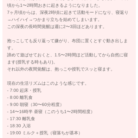
頃から1〜2時間おきに起きるようになりました。
7ヶ月頃からは、深夜2時頃に起きて活動モードになり、寝返り
→ハイハイ→つかまり立ちを始めてしまいます。
この深夜の長時間覚醒は週に2〜3回ほどあります。
抱っこしても反り返って嫌がり、布団に置くとすぐ動き出しま
す。
諦めて遊ばせておくと、1.5〜2時間ほど活動してから自然に寝
ます(授乳する時もあり)。
それ以外の夜間覚醒は、抱っこや授乳でスッと寝ます。
現在の生活リズムはこのような感じです。
- 7:00 起床・授乳
- 8:00 離乳食
- 9:00 朝寝（30〜60分程度）
- 14〜16時半 昼寝（このうち1〜2時間程度）
- 17:30 離乳食
- 18:30 入浴
- 19:00 ミルク＋授乳（寝落ちが基本）