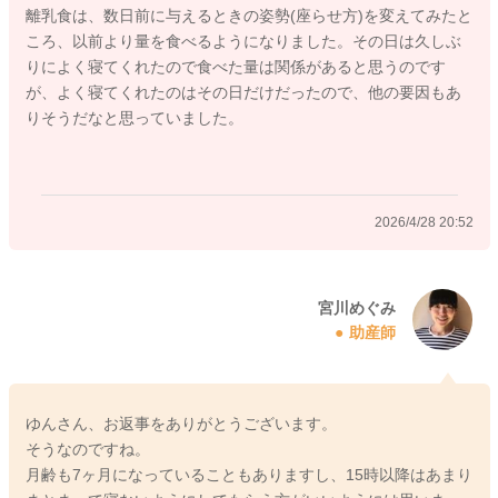
離乳食は、数日前に与えるときの姿勢(座らせ方)を変えてみたと
そして活動量が以前よりも増えてきていることもありそうなの
ころ、以前より量を食べるようになりました。その日は久しぶ
で、その分消費量が増えていることもあると思います。
りによく寝てくれたので食べた量は関係があると思うのです
寝るにもエネルギーが必要になると言われることもあります。
が、よく寝てくれたのはその日だけだったので、他の要因もあ
試しに離乳食のご飯やお野菜の量を増やしてみたり、摂取エネ
りそうだなと思っていました。
ルギー量を増やしてみての変化を見てみるのはいかがでしょう
か？
2について
2026/4/28 20:52
お部屋はずっと暗いままで、基本的にゆんさんも起き上がるこ
となく、見守っていただくのでいいように思います。
いかがでしょうか？
宮川めぐみ
助産師
よかったら参考になさってみてください。
どうぞよろしくお願いします。
ゆんさん、お返事をありがとうございます。
そうなのですね。
2026/4/28 20:10
月齢も7ヶ月になっていることもありますし、15時以降はあまり