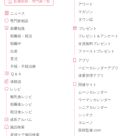
監修医師・専門家一覧
アワード
マガジン
ニュース
タウン誌
専門家相談
基礎知識
プレゼント
妊娠前・妊活
プレゼント＆アンケート
妊娠中
全員無料プレゼント
出産
ファーストプレゼント
育児
アプリ
不妊・不妊治療
ベビーカレンダーアプリ
Ｑ＆Ａ
体重管理アプリ
体験談
関連サイト
レシピ
ムーンカレンダー
離乳食レシピ
ウーマンカレンダー
妊娠食レシピ
シニアカレンダー
妊活食レシピ
シッテク
成長アルバム
ヨムーノ
施設検索
医師監修.com
産後ケア施設検索