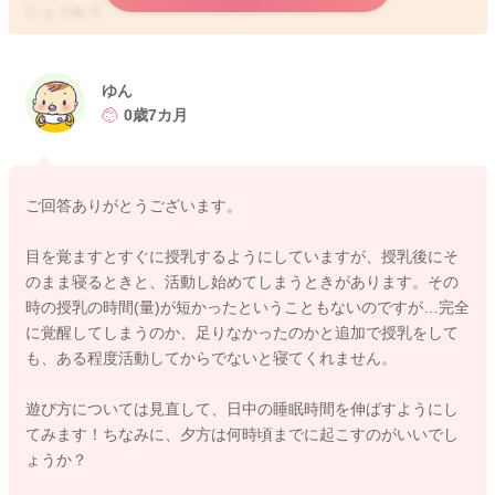
しょうか？
夜間に起きて遊んでいても、朝は7時には起こしておられるとい
うことで、とてもいいと思います。
ゆん
ぜひそれは続けてみてください。
0歳7カ月
娘さんの日中のトータルの睡眠時間が短めなように感じまし
た。
ご回答ありがとうございます。
今ぐらいの月齢でしたら、2.5〜4時間ほどトータルで寝ている
ことがあるかと思います。
目を覚ますとすぐに授乳するようにしていますが、授乳後にそ
少し短めなこともあり、その分夜間の睡眠の質が悪くなってい
のまま寝るときと、活動し始めてしまうときがあります。その
て、目を覚ますようになっていることはないかなと思いまし
時の授乳の時間(量)が短かったということもないのですが…完全
た。
に覚醒してしまうのか、足りなかったのかと追加で授乳をして
も、ある程度活動してからでないと寝てくれません。
日中の睡眠時間がもう少し長くなるように、サークル内だけで
はなく、もっとだだっ広いところで遊ばせてあげることを増や
遊び方については見直して、日中の睡眠時間を伸ばすようにし
してみてもいいかもしれません。
てみます！ちなみに、夕方は何時頃までに起こすのがいいでし
スペースが限られていることもあり、体力が有り余っているこ
ょうか？
ともないかなと思いました。