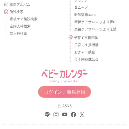
シッテク
成長アルバム
ヨムーノ
施設検索
医師監修.com
産後ケア施設検索
産後ケアサロン ひより青山
産婦人科検索
産後ケアサロン ひより芝浦
婦人科検索
子育て支援団体
子育て支援機構
おぎゃー献金
母子栄養懇話会
ログイン／新規登録
公式SNS