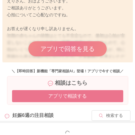
えりさん、おはようございます。
ご相談ありがとうございます。
心拍についてご心配なのですね。
お答えが遅くなり申し訳ありません。
初期の赤ちゃんの状態はとても不安定なので、最初は心拍が安
定しないこともありますよ。実際に拝見していませんので、心
アプリで回答を見る
拍がいくつくらいかは、はっきりとは明言できませんが、特に
医師から何も指摘がないのでしたら、正常範囲とお考えいただ
いて問題ないと思いますよ。
ママさんとしては、心拍がゆっくりなのではないかとご心配に
＼【即時回答】新機能「専門家相談AI」登場！アプリで今すぐ相談／
なるかもしれませんが、大人の心拍も必ずしも一定の速度では
相談はこちら
ないですし、医師から特に何も言われていないのでしたら、そ
れほどご心配なさらなくても問題ないと思いますよ。
アプリで相談する
妊娠6週の
注目相談
検索する
2026/4/30 4:41
もっと見る