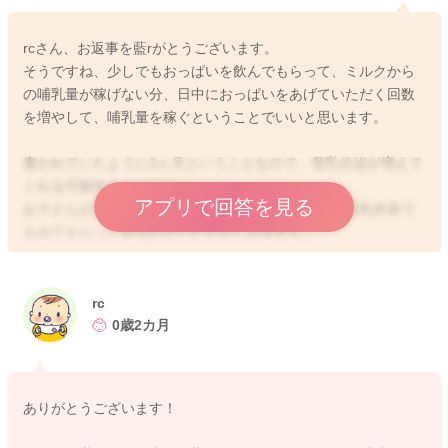
rcさん、お返事を藍rがとうございます。
そうですね、少しでもおっぱいを飲んでもらって、ミルクから
の哺乳量が稼げない分、日中におっぱいをあげていただく回数
を増やして、哺乳量を稼ぐということでいいと思います。
書かれていたように2ヶ月ということなので、母乳分泌が増えて
くれる可能性もあります。
アプリで回答を見る
お子さんが実際に飲んでくれている様子をお近くの母乳外来で
もみてもらってみるのもいいかもしれません。
授乳姿勢など見直しをされてみることでも、哺乳量が変化をす
ることもあると思います。
rc
そうして搾乳をしていただきつつ、お子さんの哺乳力の変化を
0歳2カ月
見てみていただけたらと思います。
どうぞよろしくお願いします。
ありがとうございます！