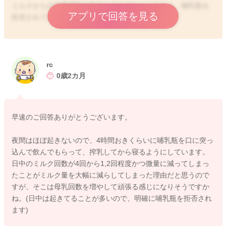
ミルクからの栄養摂取の割合も大きめなこともあり、哺乳瓶を
アプリで回答を見る
拒否されてしまうとご不安だと思います。
母乳だけの授乳回数を今よりも増やすようにしていただきつ
つ、寝ぼけているタイミングではミルクを優先的に飲んでもら
ってみるのもいいかもしれません。
rc
起きている時には、なかなか難しいかと思いますので、日中の
0歳2カ月
ねんねの前後、夜間はミルクメインにしてみていただき、母
乳、ミルクの流れででも夜間は飲んでくれるようでしたら、飲
んでもらうようにしてみてください。
早速のご回答ありがとうございます。
夜間におっぱいを飲んでもらうことが難しいことがありました
ら、搾乳を一度でもしてみていただくことで、分泌維持にもつ
夜間はほぼ起きないので、4時間おきくらいに哺乳瓶を口に突っ
ながると思います。
込んで飲んでもらって、搾乳してから寝るようにしています。
日中のミルク回数が4回から1,2回程度かつ微量に減ってしまっ
少しでも哺乳瓶で飲んでくれたら、よくよく褒めていただくと
たことがミルク量を大幅に減らしてしまった理由だと思うので
いいですよ。
すが、そこは母乳回数を増やして頑張る感じになりそうですか
床の上で、ゴロゴロとうつ伏せ遊びをされる時間も増やしてい
ね。(日中は起きてることが多いので、明確に哺乳瓶を拒否され
ただきつつ、もっとお腹が空くようにもしてみてください。
ます)
どうぞよろしくお願いします。