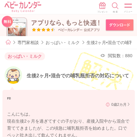
専門家相談
おっぱい・ミルク
生後2ヶ月•混合での哺乳
閲覧数：880
おっぱい・ミルク
生後2ヶ月•混合での哺乳瓶拒否の対応について
rc
0歳2カ月
こんにちは。
現在生後2ヶ月を過ぎてすぐの子がおり、産後入院中から混合で
育ててきましたが、この頃急に哺乳瓶拒否を始めました。口で
ペッと吐き出して飲んでくれません。