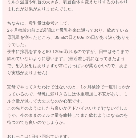
ミルク温度や乳首の大きさ、乳首自体を変えたりするのもやり
ましたが効果がありませんでした。
ちなみに、母乳量は参考として、
2ヶ月検診の前に2週間ほど母乳外来に通っており、飲めている
母乳量を測ったところ、35mlの日と60mlの日があり波がありそ
うでした。
夜中に搾乳をすると80-120ml取れるのですが、日中はそこまで
飲めていないように思います。(最近差し乳になってきたよう
で、射入反射はありますが常におっぱいが柔らかいので、あま
り実感がありません)
完母でやってきたわけではないのと、1ヶ月検診で一度引っかか
っているので、母乳に頼りきるには体重増加に不安があり、ミ
ルク量が減って大丈夫なのか心配です。
この先どのようにしたら良いかアドバイスいただけないでしょ
うか。今のままのミルク量を維持してまた飲むようになるのを
待つのでも良いのでしょうか。
おしっこは1日6,7回出ています。