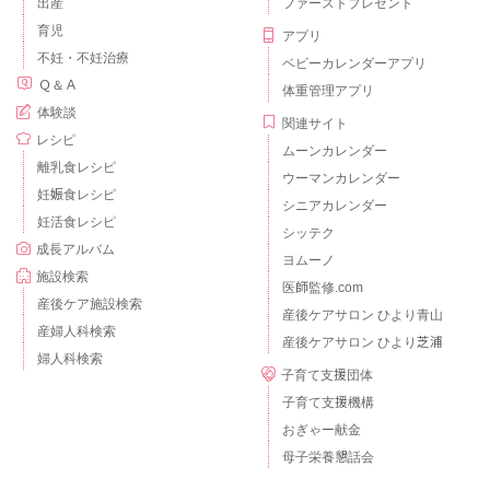
出産
ファーストプレゼント
育児
アプリ
不妊・不妊治療
ベビーカレンダーアプリ
Ｑ＆Ａ
体重管理アプリ
体験談
関連サイト
レシピ
ムーンカレンダー
離乳食レシピ
ウーマンカレンダー
妊娠食レシピ
シニアカレンダー
妊活食レシピ
シッテク
成長アルバム
ヨムーノ
施設検索
医師監修.com
産後ケア施設検索
産後ケアサロン ひより青山
産婦人科検索
産後ケアサロン ひより芝浦
婦人科検索
子育て支援団体
子育て支援機構
おぎゃー献金
母子栄養懇話会