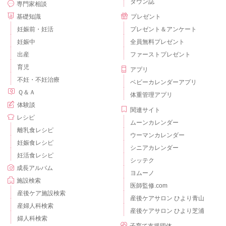
タウン誌
専門家相談
基礎知識
プレゼント
妊娠前・妊活
プレゼント＆アンケート
妊娠中
全員無料プレゼント
出産
ファーストプレゼント
育児
アプリ
不妊・不妊治療
ベビーカレンダーアプリ
Ｑ＆Ａ
体重管理アプリ
体験談
関連サイト
レシピ
ムーンカレンダー
離乳食レシピ
ウーマンカレンダー
妊娠食レシピ
シニアカレンダー
妊活食レシピ
シッテク
成長アルバム
ヨムーノ
施設検索
医師監修.com
産後ケア施設検索
産後ケアサロン ひより青山
産婦人科検索
産後ケアサロン ひより芝浦
婦人科検索
子育て支援団体