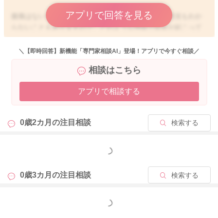
アプリで回答を見る
腹痛はないということで、こちらでも子宮や卵巣の状況もわか
らないこともありますので、どのような理由で出血が起こって
いるのか、お返事が難しくなってしまいます。
＼【即時回答】新機能「専門家相談AI」登場！アプリで今すぐ相談／
ホルモンのバランスが不安定なこともありますので、そのため
相談はこちら
不正出血となるのか、生理の再開となるのかもしれません。ご
心配だと思いますので、婦人科を受診していただき、子宮や卵
アプリで相談する
巣の状況を確認してもらうようにされるのもいいと思います。
小さなお子さんがいらっしゃるので、なかなか受診も難しいか
もしれないのですが、よかったらご検討ください。
0歳2カ月の
注目相談
検索する
どうぞよろしくお願いします。
もっと見る
2026/4/27 21:58
0歳3カ月の
注目相談
検索する
もっと見る