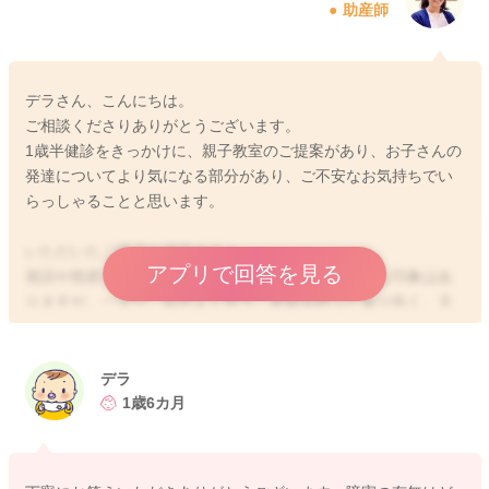
助産師
デラさん、こんにちは。
ご相談くださりありがとうございます。
1歳半健診をきっかけに、親子教室のご提案があり、お子さんの
発達についてより気になる部分があり、ご不安なお気持ちでい
らっしゃることと思います。
いただいたご様子を拝見すると、
アプリで回答を見る
発語や指差しなど言葉に関わる発達はややゆっくりな印象はあ
りますが、一方で、目がよく合う、名前を呼ぶと振り向く、大
人と一緒に遊ぶことを楽しめている、人真似ができる、人への
関心がある といった人と関わろうとする力はしっかり育ってい
るように感じました。
デラ
1歳6カ月
これらは発達を見ていくうえでとても大切なポイントであり、
おっしゃるように、現時点で発達障害の可能性が非常に高いと
断定される状況ではありません。