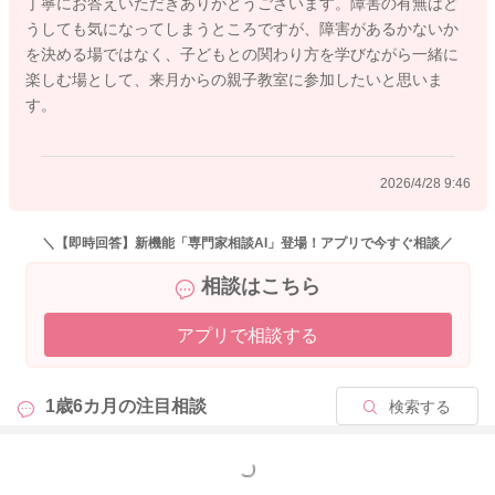
丁寧にお答えいただきありがとうございます。障害の有無はど
うしても気になってしまうところですが、障害があるかないか
一方で、発語がまだ出ていないこと、言葉の理解がやや不安定
を決める場ではなく、子どもとの関わり方を学びながら一緒に
であること
楽しむ場として、来月からの親子教室に参加したいと思いま
などから、健診で経過を見ていきましょうとなったのだと思い
す。
ます。
ご紹介された親子教室についても、遅れているから通う教室と
2026/4/28 9:46
いうよりは、今の時期にどんな関わりをしていくと、お子さん
の発達を後押ししていくことができるか、またママさんたちの
ご不安に寄り添うための場という意味合いが強いものでしょ
＼【即時回答】新機能「専門家相談AI」登場！アプリで今すぐ相談／
う。
相談はこちら
お子さんの発達について、色々とお調べくださっていると思い
アプリで相談する
ますが、この時期は個人差がとても大きいものです。1歳半で言
葉が少なくても2歳頃に一気に増えてくるお子さんもたくさんい
らっしゃいます。
1歳6カ月の
注目相談
検索する
今時期は、お子さんが見ているものを一緒に見て言葉にしてあ
もっと見る
げたり、指差しを大人が見せてあげる、「ちょうだい」「どう