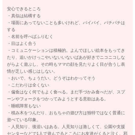
安心できるところ
・真似は結構する
・場面にあってないことも多いけれど、バイバイ、パチパチは
する
・名前を呼べばふりむく
・目はよく合う
・コミュニケーションは積極的。よんでほしい絵本をもってき
たり、追いかけっこやいないいないばあが好きでニコニコしな
がらよく遊ぶし、その時もママの顔を見たりよく目が合うし表
情が乏しい感じはしない。
・おいで、ちょうだい、どうぞはわかってそう
・こだわりは全くない
・偏食はなく何でもよく食べる。まだ手づかみ食べだが、スプ
ーンやフォークをつかってみようとする意欲はある。
・睡眠障害もない
・積み木をつんだり、おもちゃの遊び方は独特ではなく普通に
遊べている印象。
・人見知り、後追いはある。人見知りは激しくて、公園や支援
センターなどで1人で遊んでるところにお友達がくると泣く。邪