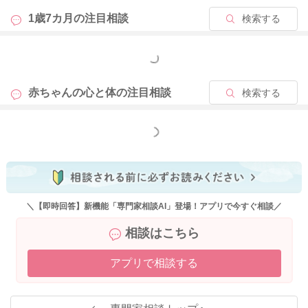
ぞ」などやりとりの遊びを増やしていく関わりが有効そうで
す。
1歳7カ月の
注目相談
検索する
大事な我が子ですから、不安なお気持ちは当然のことと思いま
もっと見る
す。現時点のご様子だけで将来を決めつける必要はありませ
ん。
赤ちゃんの心と体の
注目相談
検索する
親子教室に参加することも、よいきっかけになりそうですね！
発達が伸びていく途中と捉えて、一緒に見守って下さるサポー
ターが増えると思えるとよいですね😊
もっと見る
また気になる変化やご不安があれば、いつでもご相談くださ
い。
お待ちしています。
＼【即時回答】新機能「専門家相談AI」登場！アプリで今すぐ相談／
相談はこちら
2026/4/28 8:29
アプリで相談する