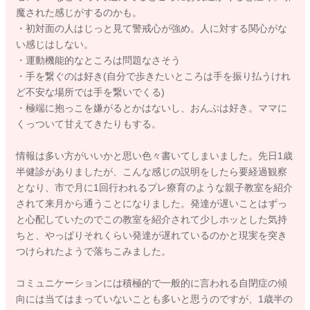
魔された感じがするのかも。
・初対面の人はじっと見て警戒心が強め。人に対する関心がな
い感じはしない。
・運動機能的なところは問題なさそう
・手を繋ぐのは好き(自分で歩きたいところは手を振り払うけれ
ど不安な場所では手を繋いでくる)
・極端に抱っこを嫌がるとかはないし、おんぶは好き。ママに
くっついて甘えてきたりもする。
情報は多い方がいいかと思い色々書いてしまいました。先日1歳
半健診がありましたが、こんな感じの説明をしたら要経過観察
となり、市で月に1回行われるプレ療育のような親子教室を紹介
されて来月から通うことになりました。発達が遅いことはずっ
と心配していたのでこの教室を紹介されて少しホッとした気持
ちと、やっぱりそれくらい発達が遅れているのかと現実を突き
つけられたようで落ちこみました。
コミュニケーションには積極的で一般的に言われる自閉症の傾
向には当てはまっていないことも多いと思うのですが、1歳半の