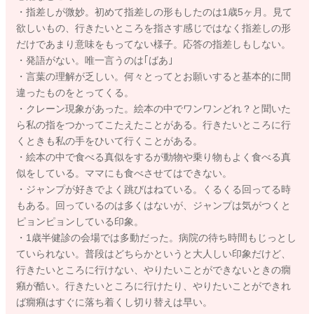
・指差しが微妙。初めて指差しの形もしたのは1歳5ヶ月。見て
欲しいもの、行きたいところを指さす感じではなく指差しの形
だけであまり意味をもってない様子。応答の指差しもしない。
・発語がない。唯一言うのは｢ばあ｣
・言葉の理解が乏しい。何々とってとお願いすると基本的に間
違ったものをとってくる。
・クレーン現象があった。絵本の中でワンワンどれ？と聞いた
ら私の指をつかってこたえたことがある。行きたいところに行
くときも私の手をひいて行くことがある。
・絵本の中で食べる真似をするが動物や乗り物もよく食べる真
似をしている。ママにも食べさせてはできない。
・ジャンプが好きでよく跳びはねている。くるくる回ってる時
もある。回っているのは多くはないが、ジャンプは気がつくと
ピョンピョンしている印象。
・1歳半健診の会場では多動だった。病院の待ち時間もじっとし
ていられない。普段はどちらかというと大人しい印象だけど、
行きたいところに行けない、やりたいことができないときの癇
癪が酷い。行きたいところに行けたり、やりたいことができれ
ば癇癪はすぐに落ち着くし切り替えは早い。