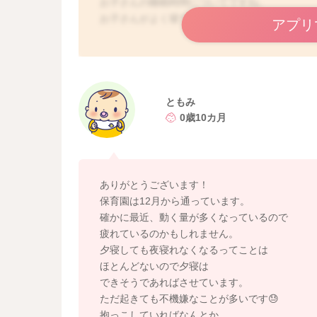
お子さんの睡眠時間についてですね。
お子さんがよく寝てくれるようになっているの
アプリ
保育園に行かれるようになったのはいつからか
活動量も増えていることがありましたら、その
よく寝てくれるようになるかもしれません。
ともみ
ねんねができれば、そのあとご機嫌に元気にま
0歳10カ月
ただいても良さそうに思いました。
ご心配が残る時には、受診をなさってみてくだ
どうぞよろしくお願いします。
ありがとうございます！
保育園は12月から通っています。
確かに最近、動く量が多くなっているので
疲れているのかもしれません。
夕寝しても夜寝れなくなるってことは
ほとんどないので夕寝は
できそうであればさせています。
ただ起きても不機嫌なことが多いです😓
抱っこしていればなんとか