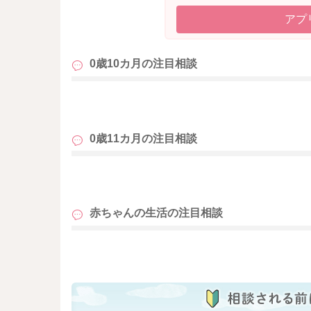
アプ
0歳10カ月の
注目相談
も
0歳11カ月の
注目相談
も
赤ちゃんの生活の
注目相談
も