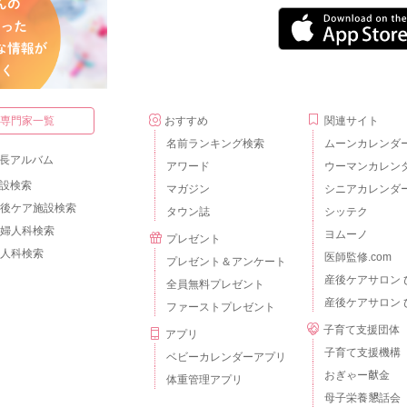
・専門家一覧
おすすめ
関連サイト
名前ランキング検索
ムーンカレンダ
長アルバム
アワード
ウーマンカレン
設検索
マガジン
シニアカレンダ
後ケア施設検索
タウン誌
シッテク
婦人科検索
ヨムーノ
プレゼント
人科検索
医師監修.com
プレゼント＆アンケート
産後ケアサロン 
全員無料プレゼント
産後ケアサロン 
ファーストプレゼント
子育て支援団体
アプリ
子育て支援機構
ベビーカレンダーアプリ
おぎゃー献金
体重管理アプリ
母子栄養懇話会