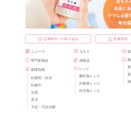
記事制作への取り組み
監修医師
ニュース
Ｑ＆Ａ
成
施
専門家相談
体験談
産
レシピ
基礎知識
産
離乳食レシピ
妊娠前・妊活
婦
妊娠食レシピ
妊娠中
妊活食レシピ
出産
育児
不妊・不妊治療