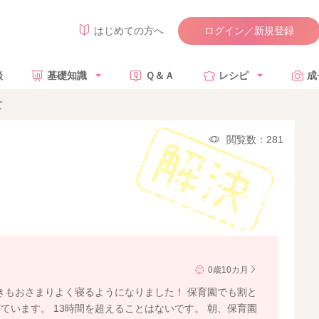
ログイン／新規登録
はじめての方へ
談
基礎知識
Ｑ＆Ａ
レシピ
成
て
閲覧数：281
0歳10カ月
きもおさまりよく寝るようになりました！ 保育園でも割と
寝ています。 13時間を超えることはないです。 朝、保育園