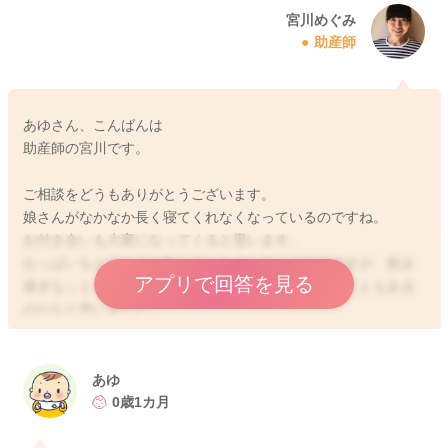
宮川めぐみ
助産師
あゆさん、こんばんは
助産師の宮川です。
ご相談をどうもありがとうございます。
娘さんがなかなか長く寝てくれなくなっているのですね。
お付き合いも大変になってくると思います。
おっぱいもとてもよく飲んでくれているようなのですが、飲み
アプリで回答を見る
過ぎなこともあり、落ち着かずなかなかね売れないこともある
のかなと思いました。
抱っこであれば眠れるけれど、おろされるとお腹が苦しくて起
きてしまうということはないかなと思いました。
あゆ
実際の詳しい状況はわからないのですが、もし授乳クッション
0歳1カ月
の上に頭を乗せて、お膝の裏にも巻いたバスタオルを入れ込ん
で寝かせてみることで、落ち着いて寝てくれることがありまし