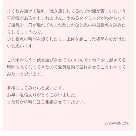
たら、日中はフラットなところではなく、上体を起こし気味に
よく飲み過ぎて溢乳、吐き戻ししてるのでお腹が苦しいという
して寝かせてあげてみるのもいいかもしれません。
可能性があるかもしれません。やめるタイミングがわからなく
て授乳中、口が離れてもまだ飲むかなと思い再度授乳を試みた
吸ってもらう時間を少し短めにしてみての変化をみてみるのも
りしてしまうので。
良いのではと感じました。
少し授乳の時間を短くしたり、上体を起こした姿勢を心がけた
いと思います。
そして生まれてひと月が経過しているということなので、その
分体力もついてきていると思います。
この頃からうつ伏せ遊びさせてもいいんですね！少し起きてる
生後3ヶ月ごろまでは満腹中枢が未形成なこともあり、疲れたり
時間も長くなってきたので全身運動で疲れさせることもやって
眠たくなるまで泣いて欲しがって見せることもありますよ。
みたいと思います。
目の前にいる間だけでも、うつ伏せ遊びをされてみて、遊びつ
かれるようにしてみることでの欲しがり方、ねんねの変化をみ
参考にしてみたいと思います。
ていただくのも良いかと思いました。
お早い返信ありがとうございました。
また何かの時にはご相談させてください。
良かったら参考になさってみてください。
どうぞよろしくお願いします。
2026/4/26 1:50