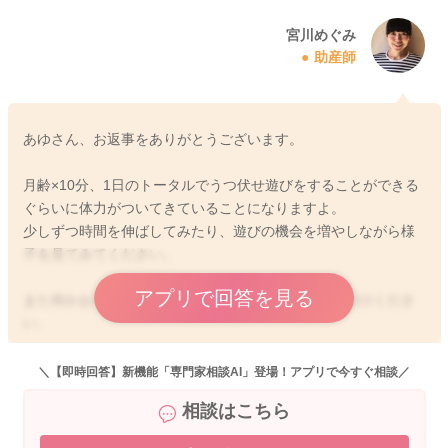
2026/4/25 23:34
宮川めぐみ
助産師
あゆさん、お返事をありがとうございます。
月齢×10分、1日のトータルでうつ伏せ遊びをすることができる
ぐらいに体力がついてきていることになりますよ。
少しずつ時間を伸ばしてみたり、遊びの機会を増やしながら様
子を見てみてください。
アプリで回答を見る
また何かお手伝いできることがありましたら、お声がけくださ
い。
どうぞよろしくお願いします。
＼【即時回答】新機能「専門家相談AI」登場！アプリで今すぐ相談／
相談はこちら
2026/4/26 8:38