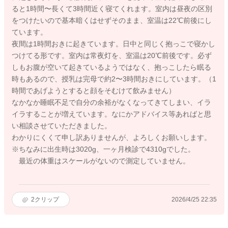
ると1時間〜長くて3時間近く寝てくれます。室内は昼夜の区別
をつけたいので基本暗くはせずそのまま、室温は22℃前後にし
ています。
夜間は1時間おきに起きています。日中と同じく抱っこで寝かし
つけてる形です。室内は常夜灯を、室温は20℃前後です。必ず
しもお腹が空いて起きているようではなく、抱っこしたら眠る
時もあるので、授乳は完母で約2〜3時間おきにしています。（1
時間であげようとすると顔をそむけて飲みません）
なかなか睡眠不足で自分の余裕がなくなってきてしまい、イラ
イラすることが増えています。なにかアドバイス等あればと思
い相談させていただきました。
わかりにくくて申し訳ありませんが、よろしくお願いします。
※ちなみに出生時は3020g、一ヶ月検診で4310gでした。
最近の体重はスケールがないので測定していません。
2
クリップ
2026/4/25 22:35