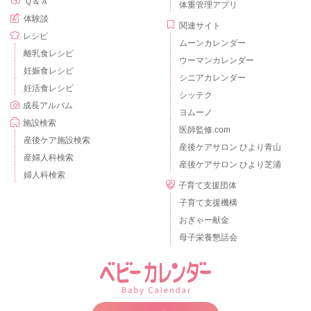
Ｑ＆Ａ
体重管理アプリ
体験談
関連サイト
レシピ
ムーンカレンダー
離乳食レシピ
ウーマンカレンダー
妊娠食レシピ
シニアカレンダー
妊活食レシピ
シッテク
成長アルバム
ヨムーノ
施設検索
医師監修.com
産後ケア施設検索
産後ケアサロン ひより青山
産婦人科検索
産後ケアサロン ひより芝浦
婦人科検索
子育て支援団体
子育て支援機構
おぎゃー献金
母子栄養懇話会