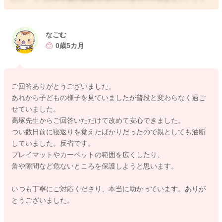
し、寝返りをしたときに周りのものにぶつけてしまうことも多
いかと思います。
お話を伺う限りですと、周りからの強い力が加わっていたり、
なごむ
高いところから落ちたりしたわけではないので、お子さんのご
0歳5カ月
様子が普段とお変わりなく過ごせているようであれば、あまり
ご心配ないように思いますよ。
これからしばらくは大変な時期ではありますが、お子さんの動
ご回答ありがとうございました。
作を制限することはなかなか難しいので、お子さんの身の回り
あれから子どもの様子を見ていましたが普段と変わらなく過ご
の環境を整えていただくといいかと思いますよ。硬いものの角
せていました。
には衝撃防止シートなどをつけていただいたり、床にプレイマ
高塚先生からご回答いただけて改めて安心できました。
ットやカーペットなどを敷いていただき、少しでも衝撃を保護
つい数日前に寝返りを覚えたばかりだったので親としても油断
していただければいいのではないかと思いますよ。基本的に
していました。反省です。
は、お子さんがご自身でなさる動作による衝撃でしたら、そこ
プレイマットやカーペットの範囲を広くしたり、
まで脳や身体への影響もないのではないかと思いますが、まだ
角や隙間など危ないところを保護しようと思います。
力加減やとっさの動作もできないですので、まずはお子さんが
ぶつかっても、それほど大きな怪我にならないように、予防で
いつも丁寧にご対応くださり、本当に助かっています。ありが
きるところは予防なさるといいかもしれませんね。
とうございました。