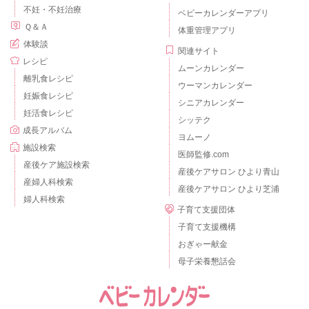
不妊・不妊治療
ベビーカレンダーアプリ
Ｑ＆Ａ
体重管理アプリ
体験談
関連サイト
レシピ
ムーンカレンダー
離乳食レシピ
ウーマンカレンダー
妊娠食レシピ
シニアカレンダー
妊活食レシピ
シッテク
成長アルバム
ヨムーノ
施設検索
医師監修.com
産後ケア施設検索
産後ケアサロン ひより青山
産婦人科検索
産後ケアサロン ひより芝浦
婦人科検索
子育て支援団体
子育て支援機構
おぎゃー献金
母子栄養懇話会