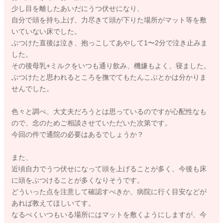
少し目を離したあいだにうつ伏せになり、
自分で頭を持ち上げ、力尽きて頭が下りた場所がマット等を敷
いていない床でした。
ぶつけた直後は泣き、抱っこしてあやして1〜2分で泣き止みま
した。
その後母乳+ミルクをいつも通り飲み、機嫌もよく、寝ました。
ぶつけたと思われるところを撫でてもたんこぶとかは分かりま
せんでした。
色々と調べ、大丈夫だろうとは思っているのですが心配性なも
ので、念のためご相談させていただいた次第です。
今回の件で通院の必要はあるでしょうか？
また、
近頃自力でうつ伏せになって頭を上げることが多く、今後も床
に頭をぶつけることが多くなりそうです。
どういった点を注意して確認すべきか、病院に行く目安などが
あれば教えてほしいてす。
なるべくいつもいる場所にはマットを敷くようにしますが、今