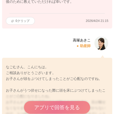
後のために教えていただければ幸いです。
0
クリップ
2026/4/24 21:15
高塚あきこ
助産師
なごむさん、こんにちは。
ご相談ありがとうございます。
お子さんが頭をぶつけてしまったことがご心配なのですね。
お子さんがうつ伏せになった際に頭を床にぶつけてしまったこ
とがご心配になりましたね。
お子さんがご自身で寝返りをして動くようになると、目が離せ
アプリで回答を見る
なくなりますよね。まだ危ないものや危ない場所が分からない
ので、うつ伏せで床に頭をぶつけてしまうこともあるでしょう