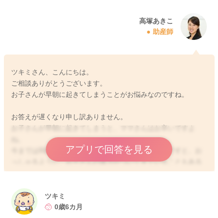
高塚あきこ
助産師
ツキミさん、こんにちは。
ご相談ありがとうございます。
お子さんが早朝に起きてしまうことがお悩みなのですね。
お答えが遅くなり申し訳ありません。
お子さんが早朝に起きてしまうと、ママさんはお辛いですよ
ね。
アプリで回答を見る
今までは同様のリズムでも寝られていたということですと、お
っしゃるように、お子さんの体力がついてきていることもある
のかもしれませんね。お昼寝をたっぷりなさっていたり、お子
さんの体力がついてくると、夜まとまって寝なくなってしまっ
たり、早く起きてしまう原因になることもあります。もし、早
ツキミ
朝に起きてしまうことが続くようでしたら、日中の運動量や活
0歳6カ月
動量を増やしてみたり、お昼寝の時間を調整していただくと、