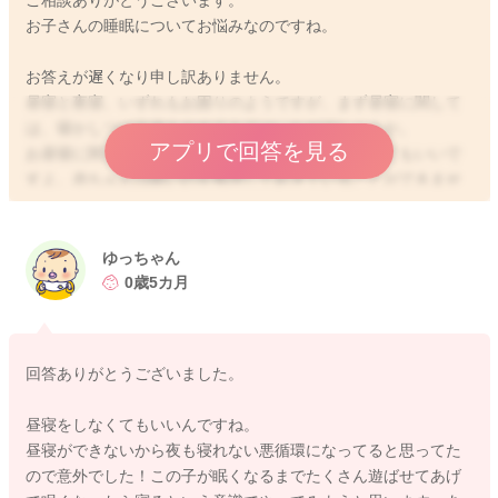
お子さんの睡眠についてお悩みなのですね。
お答えが遅くなり申し訳ありません。
昼寝と夜寝、いずれもお困りのようですが、まず昼寝に関して
は、寝かしつけ自体をやめてみてはいかがでしょうか。
アプリで回答を見る
お昼寝に関しては、無理に寝かせようとなさらなくてもいいで
すよ。赤ちゃんは眠いのを無理して起きていることができませ
ん。次第にお昼寝が習慣化されるお子さんが多いとされます
が、人によっては乳児期にはパターン化されない子もいます。
日により寝る時間やタイミングが違うのは自然ですよ。お昼寝
ゆっちゃん
を長時間しなくても、成長に影響があるわけではありませんの
0歳5カ月
で、お子さんが本当に寝付くタイミングまで、遊んだり出かけ
てみるのをお試しいただいてもいいかと思いますよ。
また夜間に関しては、ママさんがいなくなってしまうと感じ
回答ありがとうございました。
て、細切れの睡眠になるお子さんも多いですので、添い寝や添
い乳などをお試しいただくといいかと思いますよ。ママさんが
昼寝をしなくてもいいんですね。
近くにいると、安心して長く寝てくれることもありますよ。お
昼寝ができないから夜も寝れない悪循環になってると思ってた
試しくださいね。
ので意外でした！この子が眠くなるまでたくさん遊ばせてあげ
お子さんの必要睡眠時間は8〜20時間と、お子さんによって、か