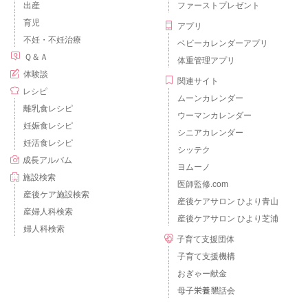
出産
ファーストプレゼント
育児
アプリ
不妊・不妊治療
ベビーカレンダーアプリ
Ｑ＆Ａ
体重管理アプリ
体験談
関連サイト
レシピ
ムーンカレンダー
離乳食レシピ
ウーマンカレンダー
妊娠食レシピ
シニアカレンダー
妊活食レシピ
シッテク
成長アルバム
ヨムーノ
施設検索
医師監修.com
産後ケア施設検索
産後ケアサロン ひより青山
産婦人科検索
産後ケアサロン ひより芝浦
婦人科検索
子育て支援団体
子育て支援機構
おぎゃー献金
母子栄養懇話会