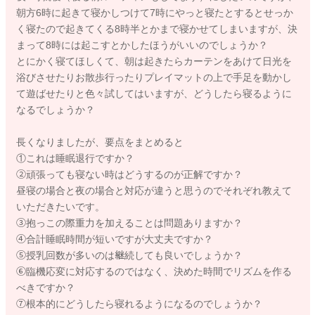
朝方6時に起きて寝かしつけて7時にやっと寝たとするとせっか
く寝たので起きてくる8時半とかまで寝かせてしまいますが、決
まって8時には起こすとかしたほうがいいのでしょうか？
とにかく寝てほしくて、朝は起きたらカーテンをあけて日光を
浴びさせたりお散歩行ったりプレイマットの上で手足を動かし
て遊ばせたりと色々試してはいますが、どうしたら寝るように
なるでしょうか？
長くなりましたが、要点をまとめると
①これは睡眠退行ですか？
②頑張っても寝ない時はどうするのが正解ですか？
昼寝の場合と夜の場合と対応が違うと思うのでそれぞれ教えて
いただきたいです。
③抱っこの際重力を加えることは問題ありますか？
④合計睡眠時間が短いですが大丈夫ですか？
⑤授乳回数が多いのは継続しても良いでしょうか？
⑥臨機応変に対応するのではなく、決めた時間でリズムを作る
べきですか？
⑦根本的にどうしたら寝れるようになるのでしょうか？