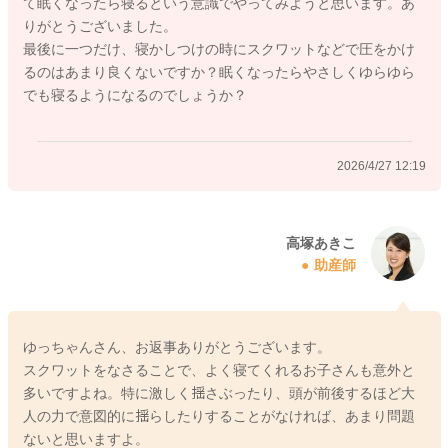
て眠くなったら寝るという意識でやってみようと思います。あ
なりばらつきがあります。ママさんとしては、活動限界を過ぎ
りがとうございました。
ているのではないか、睡眠時間が短いのではないかとご心配に
最後に一つだけ、寝かしつけの時にスクワットなどで圧をかけ
なるかもしれませんが、元々ショートスリーパーで、あまりた
るのはあまり良くないですか？眠くなったらやさしくゆらゆら
くさん寝なくても問題ないお子さんもいらっしゃいますし、例
でも寝るようになるのでしょうか？
えばトータルの睡眠時間が短くても、日中常にあくびをした
り、ずっと機嫌が悪いなど、特に眠そうなご様子がなければ、
お子さんなりの睡眠時間は足りていると思いますよ。
2026/4/27 12:19
日中にあまりお昼寝をしていなければ、夕方以降にグズグズす
ることもあるかもしれませんが、その場合には、夕方以降のス
ケジュールを早めていただいて、早めに寝かしつけをなさって
みても良いと思いますよ。
高塚あきこ
助産師
また、授乳回数が多めということですが、おっぱいのお子さん
であれば、頻回授乳になることはよくありますし、お子さんは
甘え泣きなどをする時期にもなってきますので、お腹がいっぱ
いであったとしても、ママさんに近くにいて欲しくて、おっぱ
ゆっちゃんさん、お返事ありがとうございます。
いを求めることもあります。ですが、お子さんの欲求に合わせ
スクワットをなさることで、よく寝てくれるお子さんも意外と
て対応なさっているうちに、次第に必要な時だけ欲しがるよう
多いですよね。特に激しく揺さぶったり、頭が前後するほど大
になってきますので、今はママさんのご負担が大きいようであ
人の力で意図的に揺らしたりすることがなければ、あまり問題
れば、添い乳などをお試しいただきつつ、お子さんの欲求に合
ないと思いますよ。