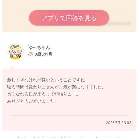
わせて飲ませてくださって良いですよ。
基本的には、お子さんの生活リズムをつけるためには、起床や
就寝時間を決めていただく方が良いと思います。今の時期には
アプリで回答を見る
昼夜逆転しているお子さんもいらっしゃる時期にはなります
2026/4/28 8:46
が、授乳やお昼寝の時間がバラバラであっても、おおよその起
床や就寝の時間は同じリズムにしていただく方がお子さんの生
活リズムはつきやすくなってくると思いますよ。
ゆっちゃん
また、少し日中は活動的に過ごされるといいのかもしれませ
0歳5カ月
ん。うまくお昼寝ができないのも、もしかすると、お子さんの
体力がついてきて、今の運動量では体力が有り余ってしまい、
うまく寝られないことがあるのかもしれませんね。うつ伏せ遊
びをしばらくしてみたり、手遊びをしたり、子育て支援センタ
激しすぎなければ良いということですね。
ーや児童館などで、沢山のお友達の刺激を受けたり、お散歩や
寝る時間は変わりませんが、気が楽になりました。
お出かけに行かれてみるのもいいかと思いますよ。お家の中と
長くなれる日が来るまで頑張ります。
は異なる環境は、とてもお子さんにとって刺激的ですし、おっ
ありがとうございました。
ぱい以外のことに興味を持てる時間を増やすといいかもしれま
せん。日中はなるべく活動量や運動量を増やし、たくさんの刺
激を与えてあげると、メリハリのついたリズムになり、お昼寝
2026/5/1 13:02
もまとまってしてくれるようになったり、夜の寝つきが良くな
ったりすると思いますよ。