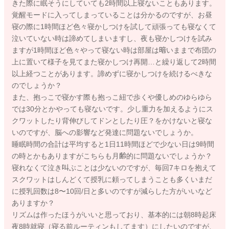
きた際に眠そうにしていても2時間以上寝ないこともあります。
覚醒モードに入ってしまっていることは分かるのですが、お昼
寝の際に1時間ほど色々寝かしつけを試して頑張っても寝なくて
泣いていない時は諦めてしまいますし、夜も寝かしつけを試み
ますが1時間ほど色々やって寝ない時は部屋は暗いままで布団の
上に置いて様子を見てまた寝かしつけ再開…と繰り返して2時間
以上経つことがあります。諦めずに寝かしつけを続けるべきな
のでしょうか？
また、抱っこで寝かす際も抱っこ紐で歩くや優しめのゆらゆら
では30分とかやっても寝ないです。少し重力を加えるようにス
クワットしたり背伸びしてドンとしたり圧？をかけないと寝な
いのですが、脳への影響など発達に問題ないでしょうか。
睡眠時間の合計は平均すると1日11時間ほどで少ない日は9時間
の時とかもありますがこちらも月齢的に問題ないでしょうか？
寝れなくて泣き叫ぶことは少ないのですが、毎回7キロを抱えて
スクワットはしんどくて授乳に頼ってしまうことも多くいまだ
に授乳回数は8〜10回/日と多いのですが減らした方がいいなど
ありますか？
リズムは作ったほうがいいと思っており、基本的には朝8時起床
夜8時就寝（寝る前ルーティンもしてます）にしたいのですが、