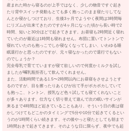
産まれた時から寝るのが上手ではなく、少しの物音ですぐ起き
たり背中スイッチ発動もとても多く抱っこのまま寝たりしてな
んとか寝かしつけており、生後3ヶ月でようやく夜間は3時間毎
にリズムが出来てきたのですが4ヶ月になった頃から長い時で2
時間、短いと30分ほどで起きてきます。お昼寝も2時間近く寝れ
ていたのが最近は1時間も寝れません。布団に置いてトントンで
寝れていたのも抱っこでしか寝なくなってしまい、いわゆる睡
眠退行かと思ったのですが、元々寝なかったので退行でもない
のでしょうか？
完全母乳で育てていますが寝て欲しいので何度かミルクを試し
ましたが哺乳瓶拒否して飲んでくれません。
また、活動時間である1.5〜2時間以内にお昼寝をさせようとす
るのですが、目を擦ったりあくびが出て手がポカポカしていて
も抱っこ、トントン、授乳など色々試しても寝てくれないこと
が多々あります。仕方なく切り替えて遊んで次の眠いサインが
来るまで4時間ほど起きていることもあり、そういう日の夜は寝
かしつけてもどこかのタイミングで5分や10分で起きてくるとい
うのが1時間くらい続きます。その後やっと寝たとしても朝まで
1時間おきで起きてきます。そのような日に限らず、夜中でも起