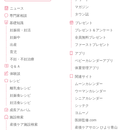
マガジン
ニュース
タウン誌
専門家相談
基礎知識
プレゼント
妊娠前・妊活
プレゼント＆アンケート
妊娠中
全員無料プレゼント
出産
ファーストプレゼント
育児
アプリ
不妊・不妊治療
ベビーカレンダーアプリ
Ｑ＆Ａ
体重管理アプリ
体験談
関連サイト
レシピ
ムーンカレンダー
離乳食レシピ
ウーマンカレンダー
妊娠食レシピ
シニアカレンダー
妊活食レシピ
シッテク
成長アルバム
ヨムーノ
施設検索
医師監修.com
産後ケア施設検索
産後ケアサロン ひより青山