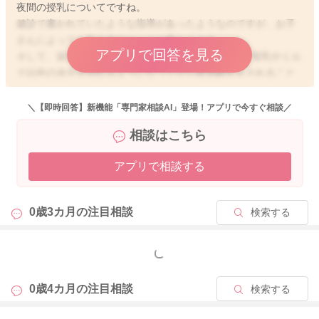
夜間の授乳についてですね。
健診で書かれていたような指導があったようなのですが、お子
さんによっても飲み方のペースが異なります。
アプリで回答を見る
そして、栄養面的には3回食を食べるようになって、母乳やミル
ク以外の水分を摂れるようになってから夜間断乳をされること
を推奨されていることもあります。
＼【即時回答】新機能「専門家相談AI」登場！アプリで今すぐ相談／
なので、せめてお子さんの体重の増えをみていただきつつ、様
相談はこちら
子を見て夜間の授乳をなくすようにしていただく方が良いので
はないかなと思います。
アプリで相談する
どうぞよろしくお願いします。
0歳3カ月の
注目相談
検索する
2026/4/24 13:04
もっと見る
0歳4カ月の
注目相談
検索する