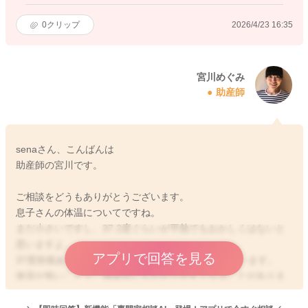
0
クリップ
2026/4/23 16:35
宮川めぐみ
助産師
senaさん、こんばんは
助産師の宮川です。
ご相談をどうもありがとうございます。
息子さんの体温についてですね。
まだ小さいですし、37.2度ぐらいが平熱でもおかしくはないと
思いますよ。
アプリで回答を見る
37度前後あった方が抵抗力も強くて良いようにも思います。
体温が低いことで、感染症にもかかりやすくなることがありま
す。
一時的に37.5〜37.6になることがあっても薄着にさせてみたり