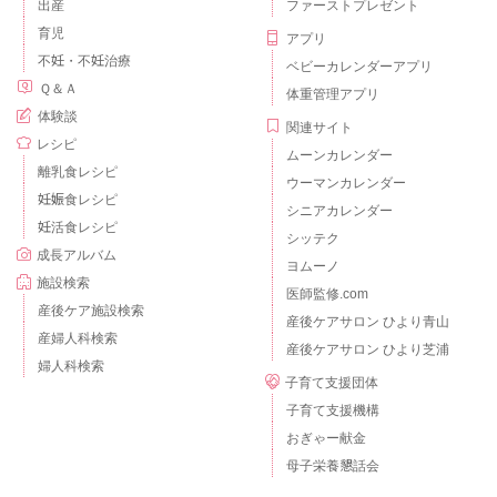
出産
ファーストプレゼント
育児
アプリ
不妊・不妊治療
ベビーカレンダーアプリ
Ｑ＆Ａ
体重管理アプリ
体験談
関連サイト
レシピ
ムーンカレンダー
離乳食レシピ
ウーマンカレンダー
妊娠食レシピ
シニアカレンダー
妊活食レシピ
シッテク
成長アルバム
ヨムーノ
施設検索
医師監修.com
産後ケア施設検索
産後ケアサロン ひより青山
産婦人科検索
産後ケアサロン ひより芝浦
婦人科検索
子育て支援団体
子育て支援機構
おぎゃー献金
母子栄養懇話会