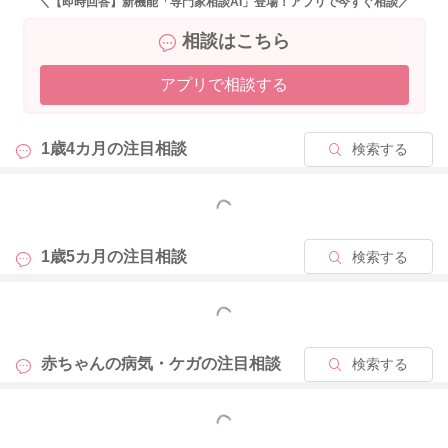
＼【即時回答】新機能「専門家相談AI」登場！アプリで今すぐ相談／
することですぐに下がるようでしたら、問題はないと思います
相談はこちら
よ。
38度近い状態が続いていたり、そのほかにも何か気になる様子
アプリで相談する
があるようでしたら、受診をされてみても良いかもしれないの
ですが、もう少し様子をみてみてはいかがでしょうか？
1歳4カ月の
注目相談
検索する
よかったら参考になさってみてください。
どうぞよろしくお願いします。
もっと見る
1歳5カ月の
注目相談
検索する
2026/4/23 20:09
もっと見る
赤ちゃんの病気・ケガの
注目相談
検索する
もっと見る