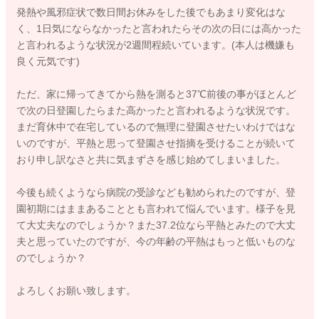
発熱や風邪症状で数日間お休みをした後でもあまり変化はな
く、1日気にならなかったと言われたらその次の日には高かった
と言われるような状況が2週間程続いています。(本人は機嫌も
良く元気です)
ただ、家に帰ってきてから熱を測ると37℃前後の事がほとんど
で次の日登園したらまた高かったと言われるような状況です。
まだ育休中で在宅しているので無理に登園させたいわけではな
いのですが、平熱と思って登園させ指摘を受けることが続いて
おり申し訳なさと共に気まずさを感じ始めてしまいました。
今後も続くようなら病院の受診なども勧められたのですが、登
園初期にはままあることとも言われて悩んでいます。様子を見
て大丈夫なのでしょうか？また37.2位なら平熱とみたので大丈
夫と思っていたのですが、今の年齢の平熱はもっと低いものな
のでしょうか？
よろしくお願い致します。