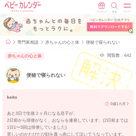
専門家相談
赤ちゃんの心と体
便秘で寝られない
閲覧数：642
赤ちゃんの心と体
便秘で寝られない
keito
0歳1カ月
あと3日で生後２ヶ月になる息子が、
2日前から排便がなく、おならを連発しています。(2日前までは
1日1〜3回は排便していました)
苦しいのかたびたび顔を真っ赤にして泣いてうなっています。