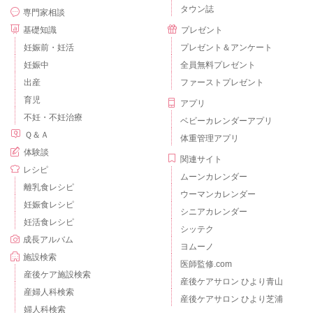
タウン誌
専門家相談
基礎知識
プレゼント
妊娠前・妊活
プレゼント＆アンケート
妊娠中
全員無料プレゼント
出産
ファーストプレゼント
育児
アプリ
不妊・不妊治療
ベビーカレンダーアプリ
Ｑ＆Ａ
体重管理アプリ
体験談
関連サイト
レシピ
ムーンカレンダー
離乳食レシピ
ウーマンカレンダー
妊娠食レシピ
シニアカレンダー
妊活食レシピ
シッテク
成長アルバム
ヨムーノ
施設検索
医師監修.com
産後ケア施設検索
産後ケアサロン ひより青山
産婦人科検索
産後ケアサロン ひより芝浦
婦人科検索