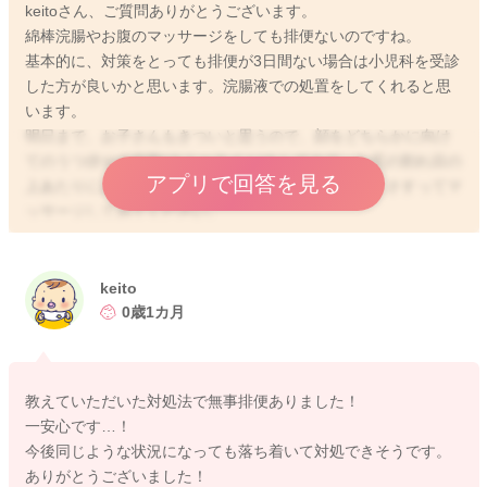
keitoさん、ご質問ありがとうございます。
綿棒浣腸やお腹のマッサージをしても排便ないのですね。
基本的に、対策をとっても排便が3日間ない場合は小児科を受診
した方が良いかと思います。浣腸液での処置をしてくれると思
います。
明日まで、お子さんもきついと思うので、顔をどちらかに向け
てのうつ伏せの姿勢(タミータイム)をしてみて、お尻の割れ目の
アプリで回答を見る
上あたりにある硬い骨の部分(仙骨)を温めたり、丸くさすってマ
ッサージしてみてください。
再度、綿棒浣腸もしてみて下さい。綿棒は大人用のものを使用
して、肛門を広げるようにやるのがポイントです。
少しでも参考になれば幸いです。
keito
よろしくお願いします。
0歳1カ月
教えていただいた対処法で無事排便ありました！
2026/4/21 23:07
一安心です…！
今後同じような状況になっても落ち着いて対処できそうです。
ありがとうございました！