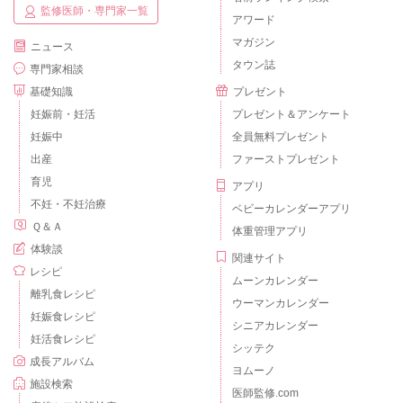
監修医師・専門家一覧
アワード
マガジン
ニュース
タウン誌
専門家相談
基礎知識
プレゼント
妊娠前・妊活
プレゼント＆アンケート
妊娠中
全員無料プレゼント
出産
ファーストプレゼント
育児
アプリ
不妊・不妊治療
ベビーカレンダーアプリ
Ｑ＆Ａ
体重管理アプリ
体験談
関連サイト
レシピ
ムーンカレンダー
離乳食レシピ
ウーマンカレンダー
妊娠食レシピ
シニアカレンダー
妊活食レシピ
シッテク
成長アルバム
ヨムーノ
施設検索
医師監修.com