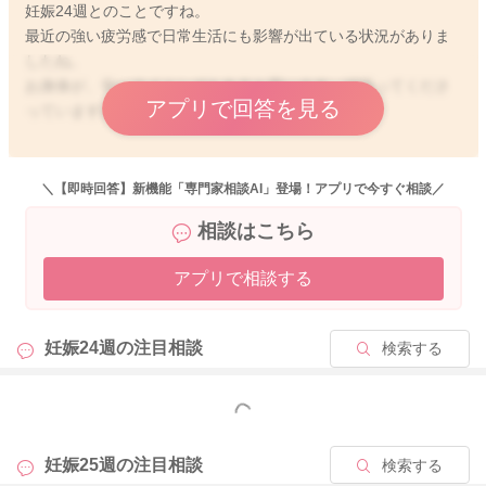
妊娠24週とのことですね。
最近の強い疲労感で日常生活にも影響が出ている状況がありま
したね。
お身体が、辛いタイミングもあると思います。頑張ってくださ
アプリで回答を見る
っていますね。
妊娠中期くらいの時期は、比較的体調が安定するイメージです
が、循環血液量の増加があり、体は変化に付き合っていくため
＼【即時回答】新機能「専門家相談AI」登場！アプリで今すぐ相談／
に、頑張ってくれています。
相談はこちら
また、初期から引き続くホルモンバランスの変化や基礎代謝の
上昇などにより、強い疲労感を感じる方も少なくありません
アプリで相談する
よ。
また、貧血傾向やもともとの低血圧は、今回の症状に関与して
妊娠24週の
注目相談
検索する
いる可能性もありそうです。
対策としては、鉄分の補給をメインにした食事の見直しと休息
もっと見る
ですね。疲れたら休むことを優先してくださってOKです！ま
た、水分・塩分の適度な補給により、ふらつき予防になりま
妊娠25週の
注目相談
検索する
す。