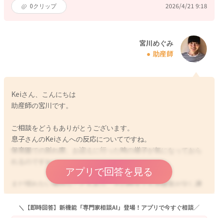
0
クリップ
2026/4/21 9:18
宮川めぐみ
助産師
Keiさん、こんにちは
助産師の宮川です。
ご相談をどうもありがとうございます。
息子さんのKeiさんへの反応についてですね。
保育園での別れ際、お迎えに行った時の様子が気になっておら
れるのですね。
アプリで回答を見る
まだ慣れない場所なこともあり、その時々でも雰囲気が少し違
っていることもあると思います。
周りの様子が気になっていることが大きくて、そちらに気がど
＼【即時回答】新機能「専門家相談AI」登場！アプリで今すぐ相談／
うしても気が入ってしまうのかなと思いました。