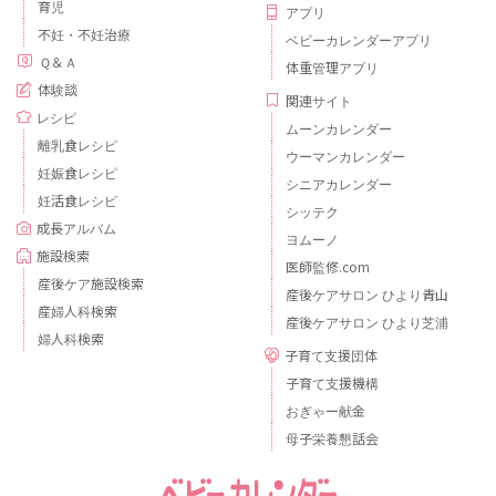
育児
アプリ
不妊・不妊治療
ベビーカレンダーアプリ
Ｑ＆Ａ
体重管理アプリ
体験談
関連サイト
レシピ
ムーンカレンダー
離乳食レシピ
ウーマンカレンダー
妊娠食レシピ
シニアカレンダー
妊活食レシピ
シッテク
成長アルバム
ヨムーノ
施設検索
医師監修.com
産後ケア施設検索
産後ケアサロン ひより青山
産婦人科検索
産後ケアサロン ひより芝浦
婦人科検索
子育て支援団体
子育て支援機構
おぎゃー献金
母子栄養懇話会