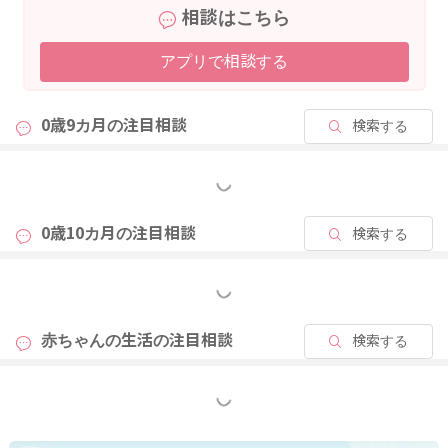
相談はこちら
もう少し園での生活に慣れてくると、また息子さんの反応も変
アプリで相談する
わってくるようになるのではないかなと思いますよ。
そして息子さんもだんだんちゃんとKeiさんがお迎えに来てくれ
0歳9カ月の
注目相談
検索する
ることをわかってきていることもあるのかもしれませんね。
息子さんの性格的なこともあって、今のような状況が見られて
いることも考えられると思います。
もっと見る
引き続き様子を見ていただいて良いのではないかなと思いまし
た。
0歳10カ月の
注目相談
検索する
また園の先生にも状況を確認されてみるのもいいと思います
もっと見る
よ。
どうぞよろしくお願いします。
赤ちゃんの生活の
注目相談
検索する
もっと見る
2026/4/21 13:28