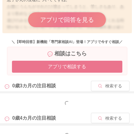
お腹にうんちがそれだけ溜まってしまうと、苦しさもあり、あ
まり飲めなくなることもあるかもしれません。
アプリで回答を見る
遊びのみをする様子もあるということなので、吸ってくれる時
間が短くなっていることもありましたら、その分哺乳量は減り
ます。
減ることでうんちもより出にくくなってしまうことがあります
＼【即時回答】新機能「専門家相談AI」登場！アプリで今すぐ相談／
よ。
相談はこちら
ミルクを元々どれぐらい飲んでくれていたのかわからないので
すが、ひとまずうんちをしっかりとスッキリ出してあげるよう
アプリで相談する
にされてみて、授乳回数を増やしてみるのもいいかもしれませ
ん。
そうして吸ってくれるトータルの時間を伸ばすようにしてみて
0歳3カ月の
注目相談
検索する
ください。
起きている時よりも寝ぼけている時の方がしっかりと飲んでく
もっと見る
れることもありますので、もしよかったらそのようなタイミン
グででも勧めていただけたらと思います。
0歳4カ月の
注目相談
検索する
そうして母乳の哺乳量を増やしてみることでの変化を見ていた
だくのもいいと思います。