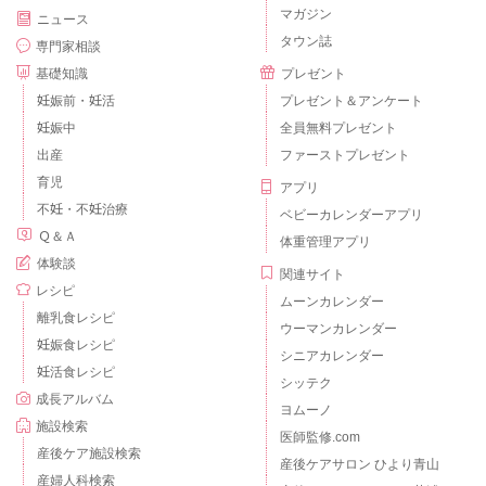
マガジン
ニュース
タウン誌
専門家相談
基礎知識
プレゼント
妊娠前・妊活
プレゼント＆アンケート
妊娠中
全員無料プレゼント
出産
ファーストプレゼント
育児
アプリ
不妊・不妊治療
ベビーカレンダーアプリ
Ｑ＆Ａ
体重管理アプリ
体験談
関連サイト
レシピ
ムーンカレンダー
離乳食レシピ
ウーマンカレンダー
妊娠食レシピ
シニアカレンダー
妊活食レシピ
シッテク
成長アルバム
ヨムーノ
施設検索
医師監修.com
産後ケア施設検索
産後ケアサロン ひより青山
産婦人科検索