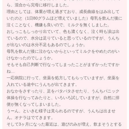
ら、混合から完母に移行しました。
理由としては、体重が増え過ぎており、成長曲線をはみ出して
いたのと（1日80グラムほど増えていました）母乳を飲んだ後に
泣くことなく、機嫌も良いので、ミルクを無くしました。
おしっこもしっかり出ていて、色も濃くなく、泣く時も涙は出
ているので、水分は足りていると思っているのですが、うんち
が出ないのは水分不足もあるのでしょうか。
母乳を飲んだ後に泣かないからといってミルクをやめたのがい
けなかったのでしょうか。
そもそも自己判断で行なってしまったことがまずかったですか
ね…
一応病院に行って、坐薬を処方してもらっていますが、坐薬を
入れている途中にうんちが出てきます。
おなかをさすったり、足をバタバタさせたり、うんちパニック
体操を行なってみたりと、いろいろ試していますが、自然に排
便が無くなってしまいました。
うーん、といきむ様子は見られるのですが、うんちは出ませ
ん。オナラはでてきます。
そして3ヶ月になった最近は、遊びのみが増え、飲まそうとする