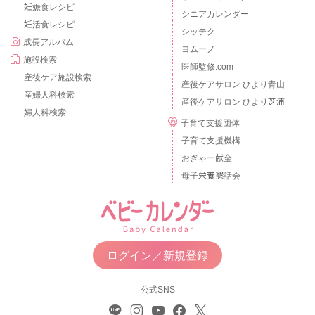
妊娠食レシピ
シニアカレンダー
妊活食レシピ
シッテク
成長アルバム
ヨムーノ
施設検索
医師監修.com
産後ケア施設検索
産後ケアサロン ひより青山
産婦人科検索
産後ケアサロン ひより芝浦
婦人科検索
子育て支援団体
子育て支援機構
おぎゃー献金
母子栄養懇話会
ログイン／新規登録
公式SNS